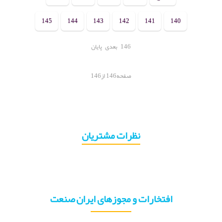
145
144
143
142
141
140
146
بعدی
پایان
صفحه146 از146
نظرات مشتریان
افتخارات و مجوزهای ایران صنعت