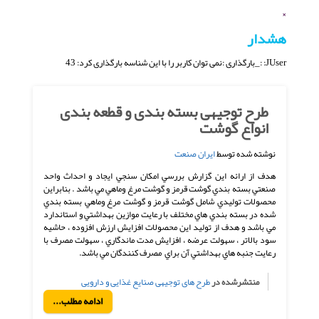
×
هشدار
JUser: :_بارگذاری :نمی توان کاربر را با این شناسه بارگذاری کرد: 43
طرح توجیهی بسته بندی و قطعه بندی
انواع گوشت
نوشته شده توسط
ایران صنعت
هدف از ارائه اين گزارش بررسي امكان سنجي ايجاد و احداث واحد
صنعتي بسته بندي گوشت قرمز و گوشت مرغ وماهي مي باشد . بنابراين
محصولات توليدي شامل گوشت قرمز و گوشت مرغ وماهي بسته بندي
شده در بسته بندي هاي مختلف با رعايت موازين بهداشتي و استاندارد
مي باشد و هدف از توليد اين محصولات افزايش ارزش افزوده ، حاشيه
سود بالاتر ، سهولت عرضه ، افزايش مدت ماندگاري ، سهولت مصرف با
رعايت جنبه هاي بهداشتي آن براي مصرف كنندگان مي باشد.
منتشرشده در
طرح های توجیهی صنایع غذایی و دارویی
ادامه مطلب...