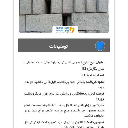
توضیحات
عنوان طرح:
طرح توجیهی کامل تولید بلوک بتن سبک (سلولی)
سال نگارش: 92
تعداد صفحه: 51
نحوه دریافت
:
بعد از اتمام پرداخت، فایل قابل دانلود خواهد
بود.
فرمت فایل:
docx
(قابل ویرایش در نرم افزار مایکروسافت
وورد)
مالیات بر ارزش افزوده:
0
ریال - قیمت اعلام شده قیمت تمام
شده محصول می باشد و هیچ هزینه اضافی برای شما دربر
نخواهد داشت.
نحوه پرداخت :
آنلاین از طریق سیستم پرداخت اینترنتی (از
طریق سامانه پرداخت بانک ملت)