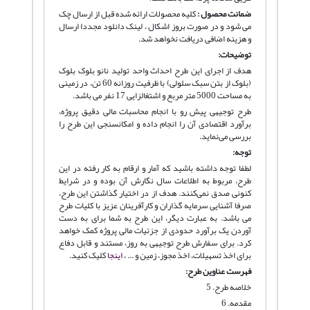
ضمانت محصول :
کلیه محصولات ارائه شده قبل از ارسال چک
می شود و در صورت بروز اشکال ، لینک دانلود مجددا ارسال
و هزینه اضافی دریافت نخواهد شد.
توضیحات:
هدف از اجرای این طرح احداث واحد تولید نانو بلوک بلوک
(بلوک از بتن سبک سلولی) با ظرفیت روزانه 60 تن، در زمینی
به مساحت 5000 متر مربع و اشتغالزایی 17 نفر می باشد.
طرح توجیهی پیش رو با انجام محاسبات مالی دقیق پروژه،
برآورد اقتصادی آن را انجام داده و امکانسنجی این طرح را
بررسی می‌نماید.
توجه:
لطفا توجه داشته باشید که آمار و ارقام به کار رفته در این
طرح، مربوط به اطلاعات سال نگارش آن بوده و در شرایط
کنونی صدق نمی‌کنند. هدف از در اختیار گذاشتن این طرح،
صرفا آشنایی سرمایه گذاران و کارآفرینان عزیز با کلیات طرح
می باشد. به عبارت دیگر، این طرح به شما برای به دست
آوردن یک برآورد حدودی از جزئیات مالی پروژه کمک خواهد
کرد. برای سفارش طرح توجیهی به روز، مستند و قابل دفاع
برای اخذ تسهیلات، اخذ مجوز، زمین و ... ،
اینجا
کلیک کنید.
فهرست عناوین طرح:
خلاصه طرح. 5
مقدمه. 6