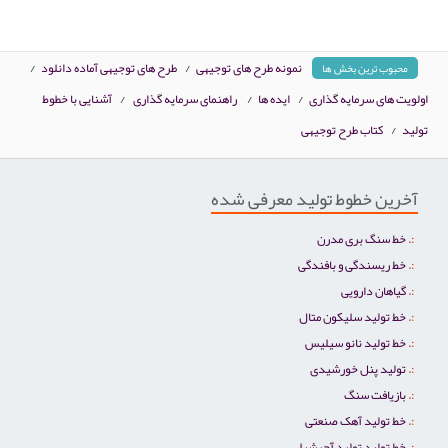
نمونه طرح های توجیهی
/
طرح های توجیهی آماده دانلود
/
محبوب ترین بخش ها
اولویت های سرمایه گذاری
/
ایده ها
/
راهنمای سرمایه گذاری
/
آشنایی با خطوط
تولید
/
کتاب طرح توجیهی
آخرین خطوط تولید معرفی شده
خط سنگ بری مدرن
خط ریسندگی و بافندگی
گیاهان دارویی
خط تولید سلیکون متال
خط تولید نانو سیلیس
تولید پنل خورشیدی
بازیافت سنگ
خط تولید آهک صنعتی
خط تولید تولید آجرشیلی