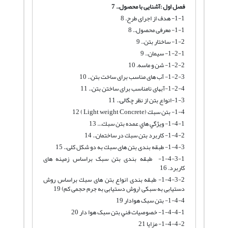
فصل اول :
آشنایی با محصول
..
7
1-1- هدف از اجرای طرح. 8
1-1- معرفی محصول.. 8
1-2- ساختار بتن.. 9
1-2-1- سیمان.. 9
1-2-2- شن و ماسه. 10
1-2-3- آب های مناسب برای ساخت بتن.. 10
1-2-4-آبهای نامناسب برای ساختن بتن.. 11
1-3-انواع بتن از نظر چگالی.. 11
1-4- بتن سبك (Light weight Concrete ) 12
1-4-1- ويژگي هاي عمده بتن سبك... 13
1-4-2- كاربرد بتن سبك در ساختمان.. 14
1-4-3- طبقه بندى بتن هاى سبك به دو شكل كلى.. 15
1-4-3-1- طبقه بندی بتن سبک براساس زمينه هاى
كاربرد. 16
1-4-3-2- طبقه بندى انواع بتن هاى سبك براساس روش
دستيابى به سبكى (روش دستيابى به جرم حجمى كم) 19
1-4-4- بتن سبک هوادار 19
1-4-4-1- خصوصيات فني بتن سبک هوا دار 20
1-4-4-2- مزايا 21