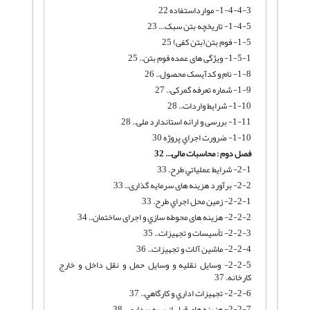
1-4-4-3- موارداستفاده 22
1-4-5- تاریخچه بتن سبک... 23
1-5- فوم بتن(بتن کفی) 25
1-5-1- ویژگی های عمده فوم بتن.. 25
1-8- نام و کدآیسک محصول.. 26
1-9- شماره تعرفه گمرکی.. 27
1-10- شرایط واردات.. 28
1-11- بررسی و ارائه استاندارد ملی.. 28
1-10- ضرورت اجراي پروژه 30
فصل دوم :
محاسبات مالی
...
32
2-1- شرايط عملياتي طرح. 33
2-2- برآورد هزینه های سرمایه گذاری.. 33
2-2-1- زمين محل اجراي طرح. 33
2-2-2- هزینه های محوطه سازي و اجرای ساختمان.. 34
2-2-3- تأسيسات و تجهيزات.. 35
2-2-4- ماشین آلات و تجهیزات.. 36
2-2-5- وسايل نقليه و وسايل حمل و نقل داخل و خارج
كارخانه. 37
2-2-6- تجهيزات اداري و كارگاهي.. 37
2-2-7- هزينه هاي قبل از بهره برداري.. 38