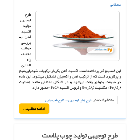
دهقانی
طرح
توجیهی
تولید
اکسید
آهن به
بررسی
جوانب
مختلف
راه
اندازی
این کسب و کار پرداخته است. اکسید آهن یکی از ترکیبات شیمیایی مهم
و پرکاربرد است که از ترکیب آهن و اکسیژن تشکیل می‌شود. این ماده
در طبیعت به‌وفور یافت می‌شود و در اشکال مختلفی مانند هماتیت
(Fe₂O₃)، مگنتیت (Fe₃O₄) و فروس اکسید (FeO) حضور دارد.
منتشرشده در
طرح های توجیهی صنایع شیمیایی
ادامه مطلب...
طرح توجیهی تولید چوب پلاست