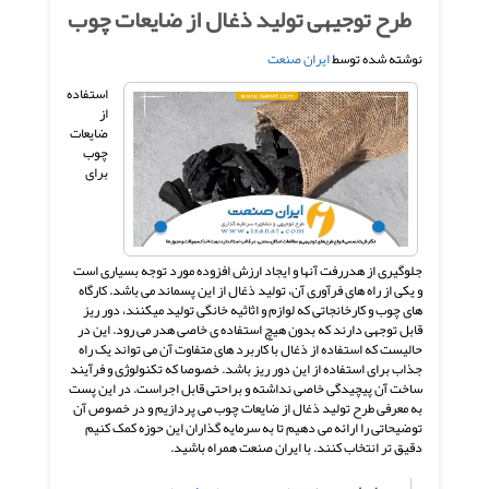
طرح توجیهی تولید ذغال از ضایعات چوب
نوشته شده توسط
ایران صنعت
استفاده
از
ضایعات
چوب
برای
جلوگیری از هدررفت آنها و ایجاد ارزش افزوده مورد توجه بسیاری است
و یکی از راه های فرآوری آن، تولید ذغال از این پسماند می باشد. کارگاه
های چوب و کارخانجاتی که لوازم و اثاثیه خانگی تولید میکنند، دور ریز
قابل توجهی دارند که بدون هیچ استفاده ی خاصی هدر می رود. این در
حالیست که استفاده از ذغال با کاربرد های متفاوت آن می تواند یک راه
جذاب برای استفاده از این دور ریز باشد. خصوصا که تکنولوژی و فرآیند
ساخت آن پیچیدگی خاصی نداشته و براحتی قابل اجراست. در این پست
به معرفی طرح تولید ذغال از ضایعات چوب می پردازیم و در خصوص آن
توضیحاتی را ارائه می دهیم تا به سرمایه گذاران این حوزه کمک کنیم
دقیق تر انتخاب کنند. با ایران صنعت همراه باشید.