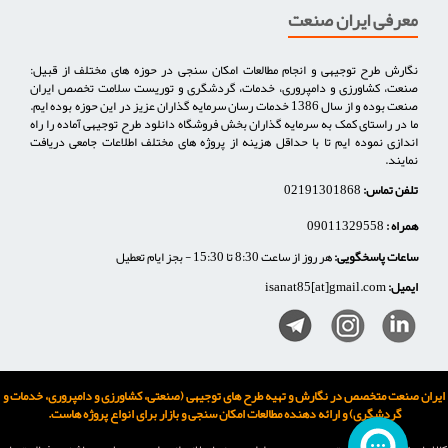
معرفی ایران صنعت
نگارش طرح توجیهی و انجام مطالعات امکان سنجی در حوزه های مختلف از قبیل:
صنعت، کشاورزی و دامپروری، خدمات، گردشگری و توریست سلامت تخصص ایران
صنعت بوده و از سال 1386 خدمات رسان سرمایه گذاران عزیز در این حوزه بوده ایم.
ما در راستای کمک به سرمایه گذاران بخش فروشگاه دانلود طرح توجیهی آماده را راه
اندازی نموده ایم تا با حداقل هزینه از پروژه های مختلف اطلاعات جامعی دریافت
نمایند.
تلفن تماس:
02191301868
همراه :
09011329558
ساعات پاسخگویی:
هر روز از ساعت 8:30 تا 15:30 - بجز ایام تعطیل
ایمیل:
isanat85[at]gmail.com
ایران صنعت متخصص در نگارش و تهیه طرح های توجیهی (صنعتی، کشاورزی و دامپروری، خدمات و
گردشگری) و ارائه دهنده مطالعات امکان سنجی و بازار برای انواع پروژه هاست.