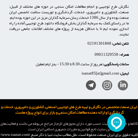
نگارش طرح توجیهی و انجام مطالعات امکان سنجی در حوزه های مختلف از قبیل:
صنعت، کشاورزی و دامپروری، خدمات، گردشگری و توریست سلامت تخصص ایران
صنعت بوده و از سال 1386 خدمات رسان سرمایه گذاران عزیز در این حوزه بوده ایم.
ما در راستای کمک به سرمایه گذاران بخش فروشگاه دانلود طرح توجیهی آماده را راه
اندازی نموده ایم تا با حداقل هزینه از پروژه های مختلف اطلاعات جامعی دریافت
نمایند.
تلفن تماس:
02191301868
همراه :
09011329558
ساعات پاسخگویی:
هر روز از ساعت 8:30 تا 15:30 - بجز ایام تعطیل
ایمیل:
isanat85[at]gmail.com
ایران صنعت متخصص در نگارش و تهیه طرح های توجیهی (صنعتی، کشاورزی و دامپروری، خدمات و
گردشگری) و ارائه دهنده مطالعات امکان سنجی و بازار برای انواع پروژه هاست.
كالاها و خدمات اين سایت، حسب مورد دارای مجوزهای لازم از مراجع مربوطه می باشند و فعاليت‌های
اين سايت تابع قوانين و مقررات جمهوری اسلامی ايران است.
کلیه حقوق برای ایران صنعت محفوظ است، نقل مطالب سايت تنها با ذکر منبع (www.isanat.com)