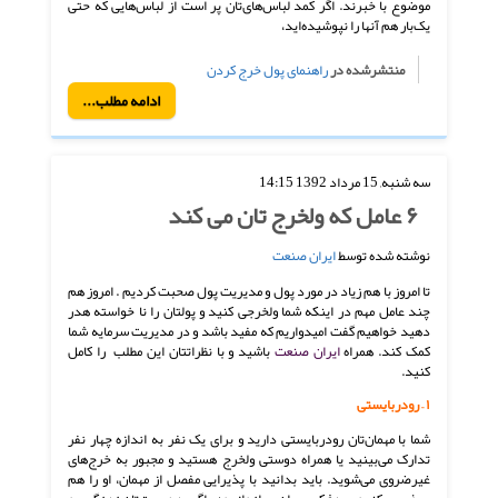
موضوع با خبرند. اگر کمد لباس‌های‌تان پر است از لباس‌هایی که حتی
یک‌بار هم آنها را نپوشیده‌اید،
منتشرشده در
راهنمای پول خرج کردن
ادامه مطلب...
سه شنبه, 15 مرداد 1392 14:15
۶ عامل که ولخرج تان می کند
نوشته شده توسط
ایران صنعت
تا امروز با هم زیاد در مورد پول و مدیریت پول صحبت کردیم . امروز هم
چند عامل مهم در اینکه شما ولخرجی کنید و پولتان را نا خواسته هدر
دهید خواهیم گفت امیدواریم که مفید باشد و در مدیریت سرمایه شما
کمک کند. همراه
ایران صنعت
باشید و با نظراتتان این مطلب را کامل
کنید.
۱ – رودربایستی
شما با مهمان‌تان رودربایستی دارید و برای یک نفر به اندازه چهار نفر
تدارک می‌بینید یا همراه دوستی ولخرج هستید و مجبور به خرج‌های
غیرضروی می‌شوید. باید بدانید با پذیرایی مفصل از مهمان، او را هم