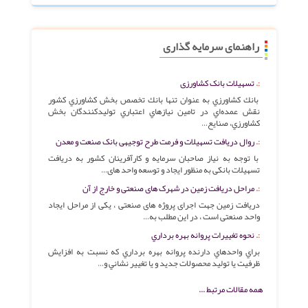
راهنمای سرمایه گذاری
تسهیلات بانک کشاورزی
بانك كشاورزي به عنوان تنها بانك تخصص بخش كشاورزي كشور
نقش عمده‌اي در تامين نيازهاي اعتباري توليد‌كنندگان بخش
كشاورزي، صنايع…
روال دریافت تسهیلات و فرمت طرح توجیهی بانک صنعت و معدن
با توجه به نیاز صاحبان سرمایه و کارآفرینان کشور به دریافت
تسهیلات بانکی به منظور ایجاد و توسعه واحد های…
مراحل دریافت زمین در شهرک های صنعتی و خارج از آن
دریافت زمین جهت اجرای پروژه های صنعتی ، یکی از مراحل ایجاد
واحد صنعتی است ، در این مطلب به…
نحوه تغييرات پروانه بهره برداري
براي واحدهاي دارنده پروانه بهره برداري كه نسبت به افزايش
ظرفيت يا توليد محصولات جديد و يا تغيير نشاني و…
همه مقالات مرتبط ...