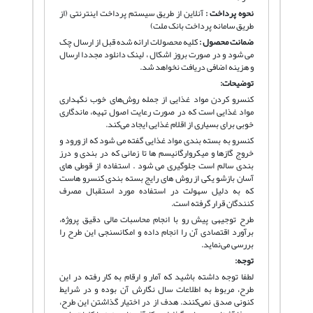
نحوه پرداخت :
آنلاین از طریق سیستم پرداخت اینترنتی (از
طریق سامانه پرداخت بانک ملت)
ضمانت محصول :
کلیه محصولات ارائه شده قبل از ارسال چک
می شود و در صورت بروز اشکال ، لینک دانلود مجددا ارسال
و هزینه اضافی دریافت نخواهد شد.
توضیحات:
کنسرو کردن مواد غذایی از جمله روش‌های خوب نگهداری
مواد غذایی است که در صورت رعایت اصول تهیه، ماندگاری
خوبی برای بسیاری از اقلام غذایی ایجاد می‌کند.
کنسرو به بسته بندی مواد غذایی گفته می شود که از ورود و
خروج گازها و میکروارگانیسم ها تا زمانی که در بندی و درز
بندی سالم است جلوگیری می شود . استفاده از قوطی های
آسان بازشو یکی از روش های رایج بسته بندی کنسرو هاست
که به دلیل سهولت در استفاده مورد استقبال مصرف
کنندگان قرار گرفته است.
طرح توجیهی پیش رو با انجام محاسبات مالی دقیق پروژه،
برآورد اقتصادی آن را انجام داده و امکانسنجی این طرح را
بررسی می‌نماید.
توجه:
لطفا توجه داشته باشید که آمار و ارقام به کار رفته در این
طرح، مربوط به اطلاعات سال نگارش آن بوده و در شرایط
کنونی صدق نمی‌کنند. هدف از در اختیار گذاشتن این طرح،