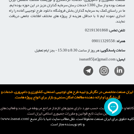
صنعت بوده و از سال 1386 خدمات رسان سرمایه گذاران عزیز در این حوزه بوده ایم.
ما در راستای کمک به سرمایه گذاران بخش فروشگاه دانلود طرح توجیهی آماده را راه
اندازی نموده ایم تا با حداقل هزینه از پروژه های مختلف اطلاعات جامعی دریافت
نمایند.
تلفن تماس:
02191301868
همراه :
09011329558
ساعات پاسخگویی:
هر روز از ساعت 8:30 تا 15:30 - بجز ایام تعطیل
ایمیل:
isanat85[at]gmail.com
ایران صنعت متخصص در نگارش و تهیه طرح های توجیهی (صنعتی، کشاورزی و دامپروری، خدمات و
گردشگری) و ارائه دهنده مطالعات امکان سنجی و بازار برای انواع پروژه هاست.
كالاها و خدمات اين سایت، حسب مورد دارای مجوزهای لازم از مراجع مربوطه می باشند و فعاليت‌های
اين سايت تابع قوانين و مقررات جمهوری اسلامی ايران است.
کلیه حقوق برای ایران صنعت محفوظ است، نقل مطالب سايت تنها با ذکر منبع (www.isanat.com)
و نام نويسنده مجاز است.