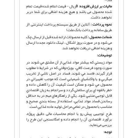
مالیات بر ارزش افزوده:
0
ریال - قیمت اعلام شده قیمت تمام
شده محصول می باشد و هیچ هزینه اضافی برای شما دربر
نخواهد داشت.
نحوه پرداخت :
آنلاین از طریق سیستم پرداخت اینترنتی (از
طریق سامانه پرداخت بانک ملت)
ضمانت محصول :
کلیه محصولات ارائه شده قبل از ارسال چک
می شود و در صورت بروز اشکال ، لینک دانلود مجددا ارسال
و هزینه اضافی دریافت نخواهد شد.
توضیحات:
مواد زيستي كه بيشتر مواد غذايي از آن مشتق مي شوند در
صورت وجود فرصت كافي، بويژه وقتي كه در شرايط نا مطلوب
قرار گيرند، فاسد مي شوند. فساد در اصل ناشي از تخريب
ميكربي و يا واكنشهاي شيميايي است كه موجب تغييراتي در
محصول مي شود و ممكن است كيفيت آن را كاهش داده و
خطر بالقوه اي براي سلامتي گردد و سرانجام به زيان اقتصادي
قابل توجهي منتهي شود. يكي از راهكارهاي مهم در به حداقل
رساندن فساد مواد غذايي، استفاده از بسته بندي صحيح و
متناسب با محصول در تمامي مراحل توليد ماده غذايي است.
طرح توجیهی پیش رو با انجام محاسبات مالی دقیق پروژه،
برآورد اقتصادی آن را انجام داده و امکانسنجی این طرح را
بررسی می‌نماید.
توجه: