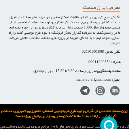
معرفی ایران صنعت
نگارش طرح توجیهی و انجام مطالعات امکان سنجی در حوزه های مختلف از قبیل:
صنعت، کشاورزی و دامپروری، خدمات، گردشگری و توریست سلامت تخصص ایران
صنعت بوده و از سال 1386 خدمات رسان سرمایه گذاران عزیز در این حوزه بوده ایم.
ما در راستای کمک به سرمایه گذاران بخش فروشگاه دانلود طرح توجیهی آماده را راه
اندازی نموده ایم تا با حداقل هزینه از پروژه های مختلف اطلاعات جامعی دریافت
نمایند.
تلفن تماس:
02191301868
همراه :
09011329558
ساعات پاسخگویی:
هر روز از ساعت 8:30 تا 15:30 - بجز ایام تعطیل
ایمیل:
isanat85[at]gmail.com
ایران صنعت متخصص در نگارش و تهیه طرح های توجیهی (صنعتی، کشاورزی و دامپروری، خدمات و
گردشگری) و ارائه دهنده مطالعات امکان سنجی و بازار برای انواع پروژه هاست.
كالاها و خدمات اين سایت، حسب مورد دارای مجوزهای لازم از مراجع مربوطه می باشند و فعاليت‌های