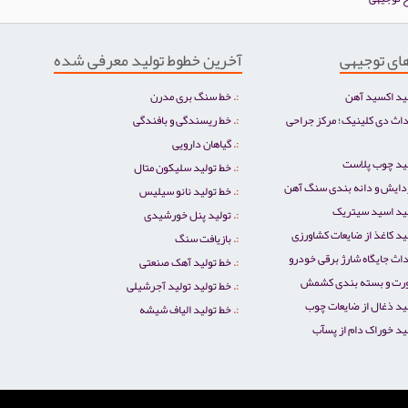
ای توجیهی
آخرین خطوط تولید معرفی شده
ید اکسید آهن
خط سنگ بری مدرن
اث دی کلینیک؛ مرکز جراحی
خط ریسندگی و بافندگی
گیاهان دارویی
لید چوب پلاست
خط تولید سلیکون متال
دایش و دانه بندی سنگ آهن
خط تولید نانو سیلیس
لید اسید سیتریک
تولید پنل خورشیدی
د کاغذ از ضایعات کشاورزی
بازیافت سنگ
اث جایگاه شارژ برقی خودرو
خط تولید آهک صنعتی
رت و بسته بندی کشمش
خط تولید تولید آجرشیلی
ید ذغال از ضایعات چوب
خط تولید الیاف شیشه
ید خوراک دام از پسآب