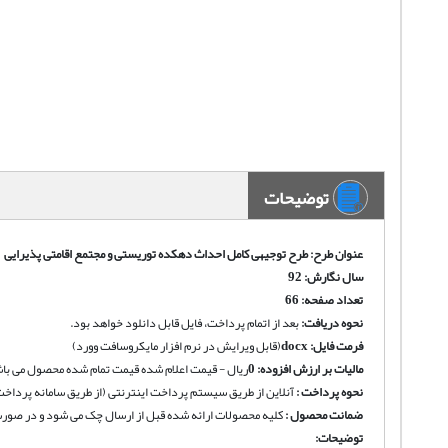
توضیحات
عنوان طرح: طرح توجیهی کامل
احداث دهکده توریستی و مجتمع اقامتی پذیرایی
سال نگارش: 92
تعداد صفحه: 66
نحوه دریافت
:
بعد از اتمام پرداخت، فایل قابل دانلود خواهد بود.
فرمت فایل:
docx
(قابل ویرایش در نرم افزار مایکروسافت وورد)
مالیات بر ارزش افزوده:
0
ریال - قیمت اعلام شده قیمت تمام شده محصول می باش
نحوه پرداخت :
آنلاین از طریق سیستم پرداخت اینترنتی (از طریق سامانه پرداخت
ضمانت محصول :
کلیه محصولات ارائه شده قبل از ارسال چک می شود و در صورت 
توضیحات: