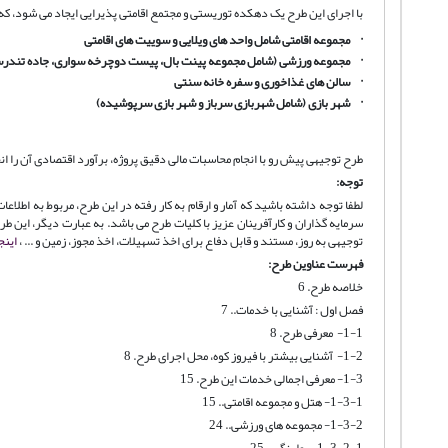
با اجرای این طرح یک دهکده توریستی و مجتمع اقامتی پذیرایی ایجاد می شود، ک
·
مجموعه اقامتی شامل واحد های ویلایی و سوییت های اقامتی
·
مجموعه ورزشی (شامل مجموعه پینت بال، پیست دوچرخه سواری، جاده تندرستی،
·
سالن های غذاخوری و سفره خانه سنتی
·
شهر بازی (شامل شهربازی سرباز و شهر بازی سرپوشیده)
طرح توجیهی پیش رو با انجام محاسبات مالی دقیق پروژه، برآورد اقتصادی آن را ان
توجه:
لطفا توجه داشته باشید که آمار و ارقام به کار رفته در این طرح، مربوط به اطل
سرمایه گذاران و کارآفرینان عزیز با کلیات طرح می باشد. به عبارت دیگر، این
توجیهی به روز، مستند و قابل دفاع برای اخذ تسهیلات، اخذ مجوز، زمین و ... ،
اینج
فهرست عناوین طرح:
خلاصه طرح. 6
فصل اول : آشنایی با خدمات.. 7
1-1- معرفی طرح. 8
1-2- آشنایی بیشتر با فیروز کوه، محل اجرای طرح. 8
1-3- معرفی اجمالی خدمات این طرح. 15
1-3-1- هتل و مجموعه اقامتی.. 15
1-3-2- مجموعه های ورزشی.. 24
1-3-2-1- بولينگ... 25