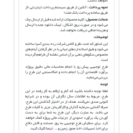
نخواهد داشت.
نحوه پرداخت :
آنلاین از طریق سیستم پرداخت اینترنتی (از
طریق سامانه پرداخت بانک ملت)
ضمانت محصول :
کلیه محصولات ارائه شده قبل از ارسال چک
می شود و در صورت بروز اشکال ، لینک دانلود مجددا ارسال
و هزینه اضافی دریافت نخواهد شد.
توضیحات:
این شناور که تحت نظر و کلاس شرکت رده بندی آسیا ساخته
می شود و طبق استانداردهای جهانی با در نظر گرفتن آیتم های
مخصوص سکوهای نفتی برآن اساس نقشه آن فراهم گردیده
است
طرح توجیهی پیش رو با انجام محاسبات مالی دقیق پروژه،
برآورد اقتصادی آن را انجام داده و امکانسنجی این طرح را
بررسی می‌نماید.
توجه:
لطفا توجه داشته باشید که آمار و ارقام به کار رفته در این
طرح، مربوط به اطلاعات سال نگارش آن بوده و در شرایط
کنونی صدق نمی‌کنند. هدف از در اختیار گذاشتن این طرح،
صرفا آشنایی سرمایه گذاران و کارآفرینان عزیز با کلیات طرح
می باشد. به عبارت دیگر، این طرح به شما برای به دست
آوردن یک برآورد حدودی از جزئیات مالی پروژه کمک خواهد
کرد. برای سفارش طرح توجیهی به روز، مستند و قابل دفاع
برای اخذ تسهیلات، اخذ مجوز، زمین و ... ،
اینجا
کلیک کنید.