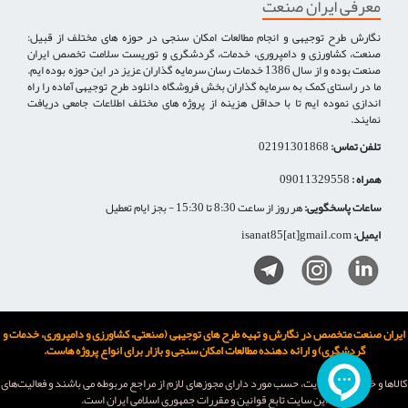
معرفی ایران صنعت
نگارش طرح توجیهی و انجام مطالعات امکان سنجی در حوزه های مختلف از قبیل:
صنعت، کشاورزی و دامپروری، خدمات، گردشگری و توریست سلامت تخصص ایران
صنعت بوده و از سال 1386 خدمات رسان سرمایه گذاران عزیز در این حوزه بوده ایم.
ما در راستای کمک به سرمایه گذاران بخش فروشگاه دانلود طرح توجیهی آماده را راه
اندازی نموده ایم تا با حداقل هزینه از پروژه های مختلف اطلاعات جامعی دریافت
نمایند.
تلفن تماس:
02191301868
همراه :
09011329558
ساعات پاسخگویی:
هر روز از ساعت 8:30 تا 15:30 - بجز ایام تعطیل
ایمیل:
isanat85[at]gmail.com
ایران صنعت متخصص در نگارش و تهیه طرح های توجیهی (صنعتی، کشاورزی و دامپروری، خدمات و
گردشگری) و ارائه دهنده مطالعات امکان سنجی و بازار برای انواع پروژه هاست.
كالاها و خدمات اين سایت، حسب مورد دارای مجوزهای لازم از مراجع مربوطه می باشند و فعاليت‌های
اين سايت تابع قوانين و مقررات جمهوری اسلامی ايران است.