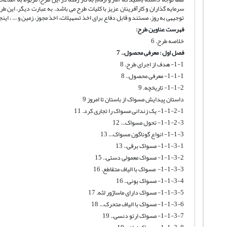
سرمایه گذاران و کارآفرینان عزیز با کلیات طرح می باشد. به عبارت دیگر، این
توجیهی به روز، مستند و قابل دفاع برای اخذ تسهیلات، اخذ مجوز، زمین و ... ، اینج
فهرست عناوین طرح:
خلاصه طرح. 6
فصل اول : معرفی محصول.. 7
1-1- هدف از اجرای طرح. 8
1-1-1- معرفی محصول.. 8
1-1-2- تاریخچه. 9
داستان پیدایش مسواک از باستان تا امروز 9
1-1-2-1- یک زندانی مسواک را تجاری کرد. 11
1-1-2-3- تحول مسواک... 12
1-1-3- انواع گوناگون مسواک... 13
1-1-3-1- مسواک برقی.. 13
1-1-3-2- مسواک معمولی دستی.. 15
1-1-3-3- مسواک با الیاف متقاطع. 16
1-1-3-4- مسواک یونی.. 16
1-1-3-5- مسواک دارای ماساژور لثه. 17
1-1-3-6- مسواک با الیاف متحرک... 18
1-1-3-7- مسواک ارتو دنسی.. 19