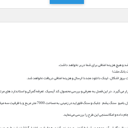
د و هیچ هزینه اضافی برای شما دربر نخواهد داشت.
 بانک ملت)
بروز اشکال ، لینک دانلود مجددا ارسال و هزینه اضافی دریافت نخواهد شد.
ار می گیرد. در این فصل به معرفی و بررسی محصول, کد آیسیک , تعرفه گمرکی و استاندارد های مرتب
هدف از اجراي اين طرح احداث واحد تولید انواع مسواک ارگانیک همچون طلا – زغال بامبو – سنگ یشم – جلبک و سنگ فلورایددر زمینی به مسا
جام داده و امکانسنجی این طرح را بررسی می‌نماید.
اعات سال نگارش آن بوده و در شرایط کنونی صدق نمی‌کنند. هدف از در اختیار گذاشتن این طرح، صرف