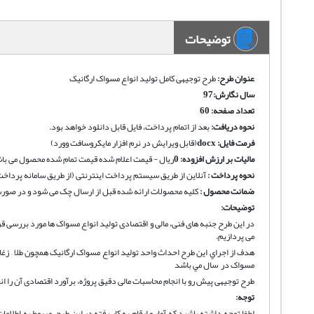
توضیحات
عنوان طرح:
طرح توجیهی کامل تولید انواع مسواک ارگانیک
سال نگارش:97
تعداد صفحه: 60
نحوه دریافت
:
بعد از اتمام پرداخت، فایل قابل دانلود خواهد بود.
فرمت فایل:
docx
(قابل ویرایش در نرم افزار مایکروسافت وورد)
مالیات بر ارزش افزوده:
0
ریال - قیمت اعلام شده قیمت تمام شده محصول می باش
نحوه پرداخت :
آنلاین از طریق سیستم پرداخت اینترنتی (از طریق سامانه پرداخت
ضمانت محصول :
کلیه محصولات ارائه شده قبل از ارسال چک می شود و در صورت 
توضیحات:
در این طرح جنبه های فنی، مالی و اقتصادی تولید انواع مسواک ها مورد بررسی قر
می پردازیم.
مسواک در سال مي باشد
طرح توجیهی پیش رو با انجام محاسبات مالی دقیق پروژه، برآورد اقتصادی آن را ان
توجه:
لطفا توجه داشته باشید که آمار و ارقام به کار رفته در این طرح، مربوط به اطل