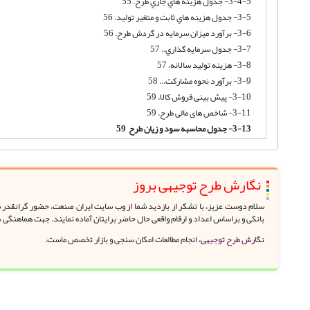
3-4-5- جدول هزينه هاي جاري طرح. 55
3-5- جدول هزينه هاي ثابت و متغير توليد. 56
3-6- برآورد میزان سرمایه در گردش طرح. 56
3-7- جدول سرمايه گذاري.. 57
3-8- هزینه تولید سالانه. 57
3-9- برآورد نحوه مشارکت... 58
3-10- پیش بینی فروش کالا. 59
3-11- شاخص های مالی طرح. 59
3-13- جدول محاسبه سود و زیان طرح 59
نگارش طرح توجیهی بروز
سلام دوست عزیز، با تشکر از بازدید شما از وب سایت ایران صنعت، حضور گرانقدر شم
بانکی و براساس اعداد و ارقام واقعی حال حاضر برایتان آماده نمایند. جهت هماهنگی 
نگارش طرح توجیهی،
انجام مطالعات امکان سنجی و بازار تخصص ماست.