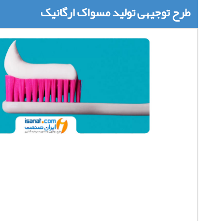
طرح توجیهی تولید مسواک ارگانیک