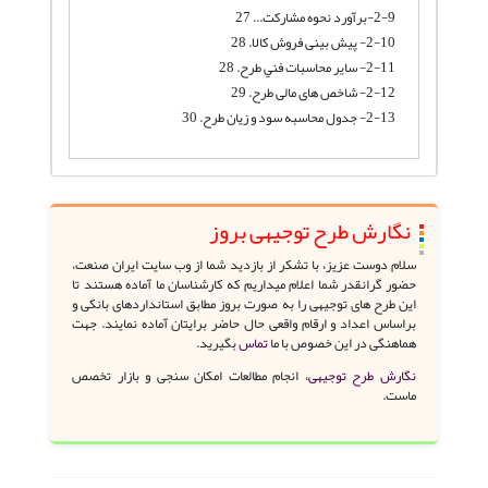
2-9-برآورد نحوه مشارکت... 27
2-10- پیش بینی فروش کالا. 28
2-11- ساير محاسبات فني طرح. 28
2-12- شاخص های مالی طرح. 29
2-13- جدول محاسبه سود و زیان طرح. 30
نگارش طرح توجیهی بروز
سلام دوست عزیز، با تشکر از بازدید شما از وب سایت ایران صنعت،
حضور گرانقدر شما اعلام میداریم که کارشناسان ما آماده هستند تا
این طرح های توجیهی را به صورت بروز مطابق استانداردهای بانکی و
براساس اعداد و ارقام واقعی حال حاضر برایتان آماده نمایند. جهت
هماهنگی در این خصوص با ما
تماس
بگیرید.
نگارش طرح توجیهی،
انجام مطالعات امکان سنجی و بازار تخصص
ماست.