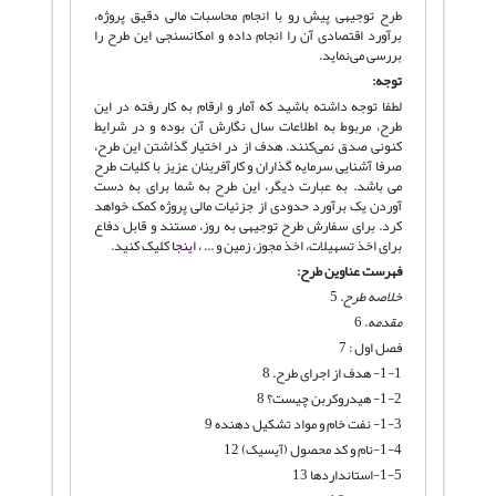
طرح توجیهی پیش رو با انجام محاسبات مالی دقیق پروژه،
برآورد اقتصادی آن را انجام داده و امکانسنجی این طرح را
بررسی می‌نماید.
توجه:
لطفا توجه داشته باشید که آمار و ارقام به کار رفته در این
طرح، مربوط به اطلاعات سال نگارش آن بوده و در شرایط
کنونی صدق نمی‌کنند. هدف از در اختیار گذاشتن این طرح،
صرفا آشنایی سرمایه گذاران و کارآفرینان عزیز با کلیات طرح
می باشد. به عبارت دیگر، این طرح به شما برای به دست
آوردن یک برآورد حدودی از جزئیات مالی پروژه کمک خواهد
کرد. برای سفارش طرح توجیهی به روز، مستند و قابل دفاع
برای اخذ تسهیلات، اخذ مجوز، زمین و ... ،
اینجا
کلیک کنید.
فهرست عناوین طرح:
خلاصه طرح
. 5
مقدمه
. 6
فصل اول : 7
1-1- هدف از اجرای طرح. 8
1-2- هیدروکربن چیست؟ 8
1-3- نفت خام و مواد تشکیل دهنده 9
1-4-نام و کد محصول (آیسیک) 12
1-5-استانداردها 13