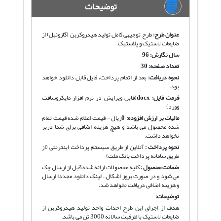
توضیحات
عنوان طرح:
طرح توجیهی کامل تولید هیدروکربن (گازوئیل) از
ضایعات لاستیک و پلاستیک
سال نگارش: 96
تعداد صفحه: 30
نحوه دریافت
:
بعد از اتمام پرداخت، فایل قابل دانلود خواهد
بود.
فرمت فایل:
docx
(قابل ویرایش در نرم افزار مایکروسافت
وورد)
مالیات بر ارزش افزوده:
0
ریال - قیمت اعلام شده قیمت تمام
شده محصول می باشد و هیچ هزینه اضافی برای شما دربر
نخواهد داشت.
نحوه پرداخت :
آنلاین از طریق سیستم پرداخت اینترنتی (از
طریق سامانه پرداخت بانک ملت)
ضمانت محصول :
کلیه محصولات ارائه شده قبل از ارسال چک
می شود و در صورت بروز اشکال ، لینک دانلود مجددا ارسال
و هزینه اضافی دریافت نخواهد شد.
توضیحات:
هدف از اجرای این طرح احداث واحد تولید هیدروکربن از
ضایعات لاستیک با ظرفیت سالانه 3000 تن می باشد.