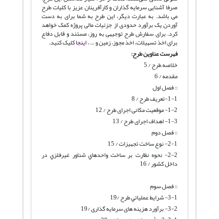
صرفا آشنایی سرمایه گذاران و کارآفرینان عزیز با کلیات طرح
می باشد. به عبارت دیگر، این طرح به شما برای به دست
آوردن یک برآورد حدودی از جزئیات مالی پروژه کمک خواهد
کرد. برای سفارش طرح توجیهی به روز، مستند و قابل دفاع
برای اخذ تسهیلات، اخذ مجوز، زمین و ... ،
اینجا
کلیک کنید.
فهرست عناوین طرح:
خلاصه طرح / 5
مقدمه / 6
:: فصل اول
1-1-تعریف طرح / 8
1-2- موقعیت مکانی اجرای طرح / 12
1-3- اهداف اجرای طرح / 13
:: فصل دوم
2-1- نوع ساخت تجهیزات / 15
2-2- نحوه نظارت بر ساخت واحدهاي شناور غيرفلزي در
داخل كشور / 16
:: فصل سوم
3-1- شرايط عملياتي طرح /19
3-2- برآورد هزینه های سرمایه گذاری /19