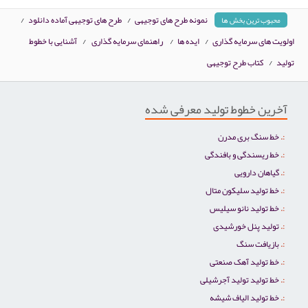
نمونه طرح های توجیهی
/
طرح های توجیهی آماده دانلود
/
محبوب ترین بخش ها
اولویت های سرمایه گذاری
/
ایده ها
/
راهنمای سرمایه گذاری
/
آشنایی با خطوط
تولید
/
کتاب طرح توجیهی
آخرین خطوط تولید معرفی شده
خط سنگ بری مدرن
خط ریسندگی و بافندگی
گیاهان دارویی
خط تولید سلیکون متال
خط تولید نانو سیلیس
تولید پنل خورشیدی
بازیافت سنگ
خط تولید آهک صنعتی
خط تولید تولید آجرشیلی
خط تولید الیاف شیشه