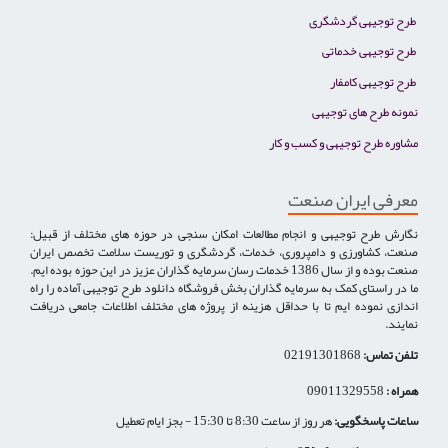
طرح توجیهی گردشگری
طرح توجیهی خدماتی
طرح توجیهی کامفار
نمونه طرح های توجیهی
مشاوره طرح توجیهی و کسب و کار
معرفی ایران صنعت
نگارش طرح توجیهی و انجام مطالعات امکان سنجی در حوزه های مختلف از قبیل:
صنعت، کشاورزی و دامپروری، خدمات، گردشگری و توریست سلامت تخصص ایران
صنعت بوده و از سال 1386 خدمات رسان سرمایه گذاران عزیز در این حوزه بوده ایم.
ما در راستای کمک به سرمایه گذاران بخش فروشگاه دانلود طرح توجیهی آماده را راه
اندازی نموده ایم تا با حداقل هزینه از پروژه های مختلف اطلاعات جامعی دریافت
نمایند.
تلفن تماس:
02191301868
همراه :
09011329558
ساعات پاسخگویی:
هر روز از ساعت 8:30 تا 15:30 - بجز ایام تعطیل