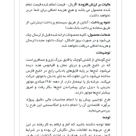
مالیات بر ارزش افزوده:
0
ریال - قیمت اعلام شده قیمت تمام
شده محصول می باشد و هیچ هزینه اضافی برای شما دربر
نخواهد داشت.
نحوه پرداخت :
آنلاین از طریق سیستم پرداخت اینترنتی (از
طریق سامانه پرداخت بانک ملت)
ضمانت محصول :
کلیه محصولات ارائه شده قبل از ارسال چک
می شود و در صورت بروز اشکال ، لینک دانلود مجددا ارسال
و هزینه اضافی دریافت نخواهد شد.
توضیحات:
لِنج گونه‌ای از کشتی کوچک یا قایق بزرگ باری و مسافری است
که در خلیج فارس و دریای عمان و اقیانوس هند دیده
می‌شود. لنج‌ها بر پایه قایق‌های بادبانی رایج در خلیج فارس
ساخته می‌شود با این تفاوت که به جای بادبان با موتور حرکت
می‌کند. عرشه باز یا نیمه‌باز دارد. از دهه ۱۹۵۰ میلادی موتور
بنزینی یا دیزل برای پیشراندن لنج‌ها بکار رفت و امروز
بیشتر لنج‌ها موتور دارند.
طرح توجیهی پیش رو با انجام محاسبات مالی دقیق پروژه،
برآورد اقتصادی آن را انجام داده و امکانسنجی این طرح را
بررسی می‌نماید.
توجه:
لطفا توجه داشته باشید که آمار و ارقام به کار رفته در این
طرح، مربوط به اطلاعات سال نگارش آن بوده و در شرایط
کنونی صدق نمی‌کنند. هدف از در اختیار گذاشتن این طرح،