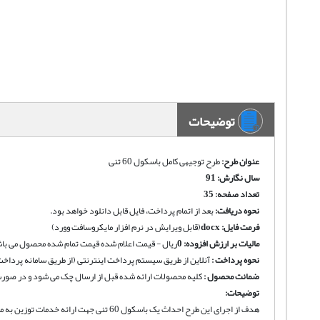
توضیحات
عنوان طرح:
طرح توجیهی کامل باسکول 60 تنی
سال نگارش: 91
تعداد صفحه: 35
نحوه دریافت
:
بعد از اتمام پرداخت، فایل قابل دانلود خواهد بود.
فرمت فایل:
docx
(قابل ویرایش در نرم افزار مایکروسافت وورد)
مالیات بر ارزش افزوده:
0
ریال - قیمت اعلام شده قیمت تمام شده محصول می باش
نحوه پرداخت :
آنلاین از طریق سیستم پرداخت اینترنتی (از طریق سامانه پرداخت
ضمانت محصول :
کلیه محصولات ارائه شده قبل از ارسال چک می شود و در صورت 
توضیحات:
هدف از اجرای این طرح احداث یک باسکول 60 تنی جهت ارائه خدمات توزین به ماشین های حمل سنگ در منطقه می باشد