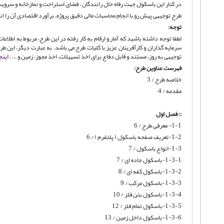
در کنار این باسکول جهت رفاه حال رانندگان ، فضای استراحت و نمازخانه و س
طرح توجیهی پیش رو با انجام محاسبات مالی دقیق پروژه، برآورد اقتصادی آن را ان
توجه:
لطفا توجه داشته باشید که آمار و ارقام به کار رفته در این طرح، مربوط به اطل
سرمایه گذاران و کارآفرینان عزیز با کلیات طرح می باشد. به عبارت دیگر، این
توجیهی به روز، مستند و قابل دفاع برای اخذ تسهیلات، اخذ مجوز، زمین و ... ،
اینج
فهرست عناوین طرح:
خلاصه طرح / 3
مقدمه / 4
:: فصل اول
1-1- معرفی طرح / 6
1-2-تعريف صفحه باسكول ( پلتفرم ) / 6
1-3-انواع باسکول / 7
1-3-1-باسکول جاده ای / 7
1-3-2-باسکول کفه ای / 8
1-3-3-باسکول مرکب / 9
1-3-4-باسکول بتن فلز / 10
1-3-5-باسکول ‌تمام فلز / 12
1-3-6-باسکول داخل زمین / 13