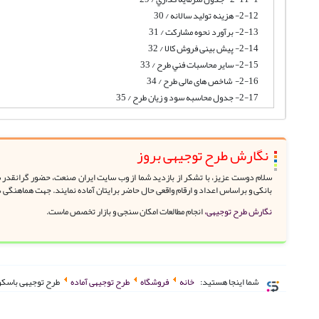
2-12- هزینه تولید سالانه / 30
2-13- برآورد نحوه مشارکت / 31
2-14- پیش بینی فروش کالا / 32
2-15- ساير محاسبات فني طرح / 33
2-16- شاخص های مالی طرح / 34
2-17- جدول محاسبه سود و زیان طرح / 35
نگارش طرح توجیهی بروز
سلام دوست عزیز، با تشکر از بازدید شما از وب سایت ایران صنعت، حضور گرانقدر شم
بانکی و براساس اعداد و ارقام واقعی حال حاضر برایتان آماده نمایند. جهت هماهنگی 
نگارش طرح توجیهی،
انجام مطالعات امکان سنجی و بازار تخصص ماست.
شما اینجا هستید:
خانه
فروشگاه
طرح توجیهی آماده
طرح توجیهی باسکول 60 