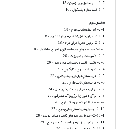
1-3-7-باسکول روی زمین / 15
1-4-استاندارد باسکول / 16
:: فصل دوم
2-1- شرايط عملياتي طرح / 18
2-1-1- برآورد هزینه های سرمایه گذاری / 18
2-1-2- زمين محل اجراي طرح / 18
2-1-3- هزینه های محوطه سازي و اجرای ساختمان / 19
2-2- تأسيسات و تجهيزات / 20
2-3- ماشین آلات و تجهیزات مورد نیاز / 20
2-4- تجهيزات اداري و كارگاهي / 21
2-5- هزينه هاي قبل از بهره برداري / 22
2-6- هزينه هاي ثابت طرح / 23
2-7- بر آوردحقوق و دستمزد پرسنل / 24
2-8- برآورد میزان انرژی و آب مصرفی / 25
2-9- استهلاك و تعمير و نگهداري / 26
2-10- جدول هزينه هاي جاري طرح / 27
2-10-1- جدول هزينه هاي ثابت و متغير توليد / 28
2-11- برآورد میزان سرمایه در گردش طرح / 29
2-11-1- جدول سرمايه گذاري / 29