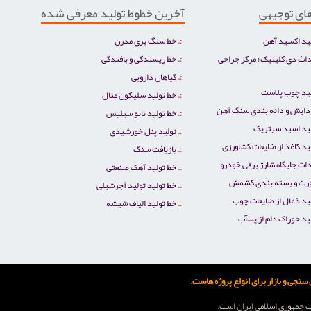
ای توجیهی
آخرین خطوط تولید معرفی شده
ید اکسید آهن
خط سنگ بری مدرن
اث دی کلینیک؛ مرکز جراحی
خط ریسندگی و بافندگی
گیاهان دارویی
لید چوب پلاست
خط تولید سلیکون متال
دایش و دانه بندی سنگ آهن
خط تولید نانو سیلیس
لید اسید سیتریک
تولید پنل خورشیدی
د کاغذ از ضایعات کشاورزی
بازیافت سنگ
اث جایگاه شارژ برقی خودرو
خط تولید آهک صنعتی
رت و بسته بندی کشمش
خط تولید تولید آجرشیلی
ید ذغال از ضایعات چوب
خط تولید الیاف شیشه
ید خوراک دام از پسآب
نجی و بازار برای انواع پروژه هاست.
ات جمهوری اسلامی ايران است.