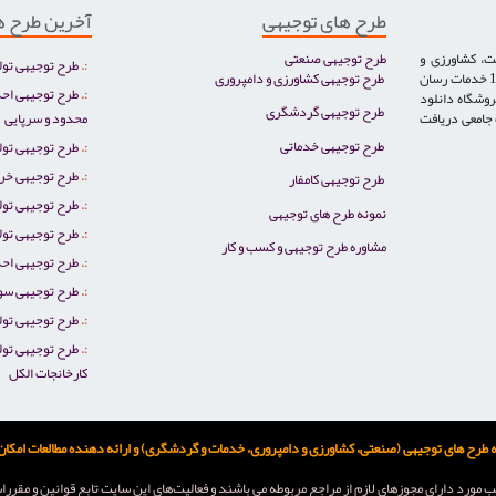
طرح های توجیهی
آخرین طرح ه
ت، کشاورزی و
طرح توجیهی صنعتی
طرح توجیهی تول
دامپروری، خدمات، گردشگری و توریست سلامت تخصص ایران صنعت بوده و از سال 1386 خدمات رسان
طرح توجیهی کشاورزی و دامپروری
طرح توجیهی احد
روشگاه دانلود
طرح توجیهی گردشگری
ت جامعی دریافت
محدود و سرپایی
طرح توجیهی خدماتی
طرح توجیهی تو
طرح توجیهی خر
طرح توجیهی کامفار
طرح توجیهی تو
نمونه طرح های توجیهی
طرح توجیهی تولی
مشاوره طرح توجیهی و کسب و کار
طرح توجیهی احد
طرح توجیهی سو
طرح توجیهی تول
طرح توجیهی تول
کارخانجات الکل
ح های توجیهی (صنعتی، کشاورزی و دامپروری، خدمات و گردشگری) و ارائه دهنده مطالعات امکان س
 مورد دارای مجوزهای لازم از مراجع مربوطه می باشند و فعاليت‌های اين سايت تابع قوانين و مقرر