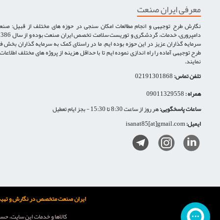
معرفی ایران صنعت
نگارش طرح توجیهی و انجام مطالعات امکان سنجی در حوزه های مختلف از قبیل: صنع
سرمایه گذاران عزیز در این حوزه بوده ایم. ما در راستای کمک به سرمایه گذاران بخش ف
طرح توجیهی آماده را راه اندازی نموده ایم تا با حداقل هزینه از پروژه های مختلف اطلاعا
نمایند.
تلفن تماس:
02191301868
همراه :
09011329558
ساعات پاسخگویی:
هر روز از ساعت 8:30 تا 15:30 - بجز ایام تعطیل
ایمیل:
isanat85[at]gmail.com
ایران صنعت متخصص در نگارش و تهیه طر
كالاها و خدمات اين سایت، حسب