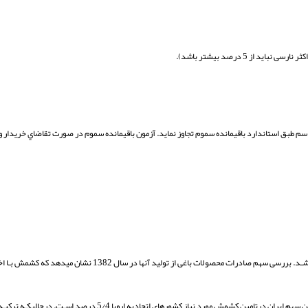
سم طبق استاندارد باقیمانده سموم تجاوز نماید. آزمون باقیمانده سموم در صورت تقاضاي خریدار و