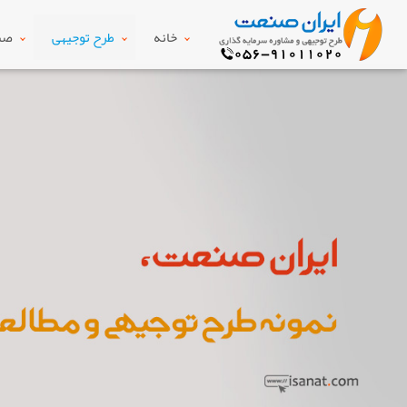
خانه
طرح توجیهی
صنع