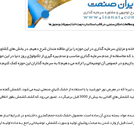
 و مزایای سرمایه گذاری در این حوزه را برای علاقه مندان شرح دهیم. در بخش های کشاور
که متاسفانه از عدم سرمایه گذاری مناسب و عدم بهره گیری از تکنولوژی روز دنیا در این حوز
یم و در خصوص آن توضیحاتی را ارائه می دهیم تا به سرمایه گذاران این حوزه کمک کنیم دق
رنگ تیره) که در معرض نور خورشید یا با استفاده از خشک کنهاي صنعتی تهیه می شود، کشمش گفت
یک محصول مقاوم بوده که بعد از شراب دومین محصول حاصل از انگور می باشد. تاریخ تولید کشمش هاي آفتابی به بیش از 3000 قبل برمیگردد. تصور می رو
ـده، مواد بسته بندي آن ساده است، محصول خشک شده حجم کمتـري داشـته و در شـرایط انبـار معم
ـر است قبل از وارد شدن به مبحث روشهاي تولید و سورت کشمش، توضیحاتی راجع بـه مـاده اولیـه ای