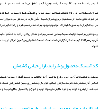
فراوانی است که حدود 90 درصد کل اسیدهاي انگور را شامل می شود. اسید سیتریک نیز در زمان رسیدن انگور به مقدار بسیار ناچیزي حدود 02/0 تا 03/0 درصد میوه وجود دارد.
میزان اسیدها نیز در ارقام مختلف متفاوت است. میزان پراکندگی قند و اسید در حبه ها 
می شود. دماي محیط اثر مستقیم بر روي میزان اسید انگور دارد. در مناطق سرد میزان اسید
در آب انگور ازت به صورت نیترات آمونیوم موجود بوده که برحسب نوع و رقم انگور میزان آ
گرم در هر 100 گرم ماده تازه گزارش شده است. قسمت اعظم این ویتامین در اثر
شوند.
کد آیسیک محصول و شرایط بازار جهانی کشمش
اساس آمار منتشر شده توسط سازمان جهـانی خواربـار و کـشاورزي، بـین کـشورهاي عمـده تو
میباشد. از اینرو با توجه به وجود منابع غنی مواد اولیه و تـوان و پتانـسیل بـالاي تولیـد
استاندارد های محصول بر اساس طرح توجیهی سورت 