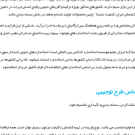
صد، آفریقاي جنوبی 6/5 درصد، شیلی 7/2 درصد و استرالیا 2/2 درصـد از ایـن بازار سهم دارند. کشورهاي مذکور بویژه ترکیه و آفریقاي جنوبی رقباي اصـلی ایـرات
ت کـشمش ایران، کیفیت نسبتا " پایین محصولات تولید شده و ضعف در بخش بسته بندي باشد.
مشخص و با برنامه ریزي هماهنگ بین ارگانهاي ذیربط بـه اجـرا درآیـد. بخـشی از ایـن فرآینـد اصـ
محصولات صادراتی از طریق رعایت استانداردهاي موجود، بهبود زیرسـاختهاي صـادراتی نظیـر حمـل و 
 آنجا کـه ایـران عضو موسسه استاندارد کدکس بین المللی است، استانداردهاي تدوین شده از سوي
ش صـادرات، در مبـادلات کالا با سایر کشورها به این استاندارد استناد میشود. اما برخی کشورها در
تولیـد و عرضـه محـصول بایـد بـر اساس استانداردهاي اعلام شده از طرف کشور خریدار انجام شود.
ساس طرح توجیهی
، خشک کردن، بسته بندي و نگهداري تقسیم نمود.
 اولیه مناسب می باشد. نوع واریته در تهیه کشمش با کیفت مرغوب بسیار مؤثر است. همه ارقام انگ
قامی که امروزه براي تهیه کشمش استفاده می شود، ارقام بی دانه است. مهمترین آنها رقم کشم