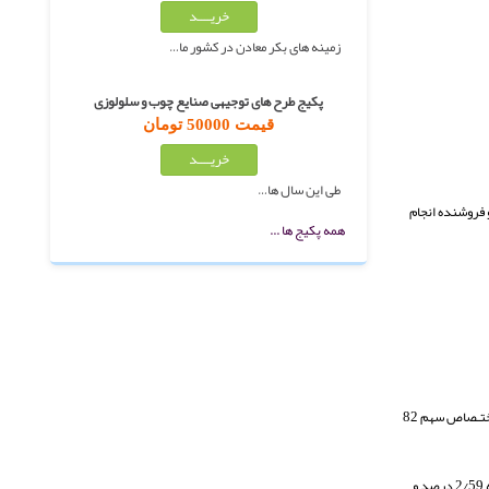
زمینه های بکر معادن در کشور ما…
پکیج طرح های توجیهی صنایع چوب و سلولوزی
قیمت 50000 تومان
طی این سال ها…
 فروشنده انجام
همه پکیج ها ...
بررسی میزان صادرات و روند آن طی سالهاي گذشته، بیانگر افـزایش میـزان صـادرات میباشـد. بررسی سهم صادرات محصولات باغی از تولید آنها در سال 1382 نشان میدهد که کشمش بـا اختـصاص سهم 82
اما متوسط قیمت صادراتی کشمش ایران از میانگین قیمت جهـانی پـایین تـر اسـت. همچنـین سهم ایران درتامین کشمش مورد نیاز کشورهاي اتحادیه اروپا 5/4 درصد اسـت. درحالیکـه ترکیـه 2/59 درصد و