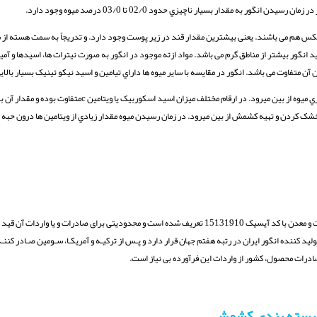
عکس هم می باشند. یعنی بیشترین مقدار قند در زیر پوست وجود دارد. و تدریجاً به سمت هسته از 
 انگور بیشتر از مناطق گرم می باشد. مواد ازته موجود در انگور به صورت نیترات ها، اسیدها و آمی
ن متفاوت می باشد. انگور در مقایسه با سایر میوه ها داراي تیامین و اسید نیکو تینیک بسیار بالا
 فرآیند خشک کردن و تهیه کشمش از بین میرود. در زمان رسیدن میوه مقدار زیادي از ویتامین ها درون حب
کشمش و محصولات آن بر اساس طرح توجیهی آن و اطلاعات به دست آمده از سازمان صنعت و معدن با کد آیسیک 15131910 تعریف شده است و محدودیتی برای صادرات
لید کننده انگور ایران در رتبه هفتم جهان قرار دارد و پـس از ترکیـه و آمریکـا، سـومین صـادر ک
 و صادرات محصول، کشور از واردات این فرآورده بی نیاز است.
و بسته بندی کشمش