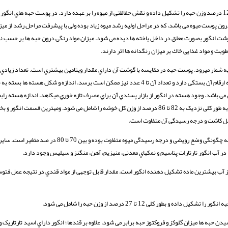
حبه انگور از سه قسمت پوست، گوشت و هسته تشکیل شده است. پوست در حدود 7 تا 12 درصد وزن حبه را تشکیل داده و نقش حفاظتی از میوه را بر عهده دارد. در پوست حبه هاي
ون پوست میوه می باشد، که در مراحل اولیه رشد میوه زیاد بوده ولی با پیشرفت مراحل رشد از میز
 گوشت انگور بصورت معلق در داخل یاخته ها دیده می شود. میزان مواد رنگی درون حبه ها بر حسب نو
بت و مواد غذایی خاك بر میزان رنگدانه ها اثر دارند.
ه شمار میرود. پوست حبه در مقایسه با گوشت آن داراي مقدار ویتامین بیشتري است. تعداد زیادي 
ا تشکیل می دهد. هسته ها داراي 2 تا 10 درصد چربی و 7 درصد تانن می باشد. وجود هسته در انگور از بازار پسندي آن براي مصرف تازه خوري میکاهد. اندازه 
اندازه حبه انگور دارد. چرا که منبع اصلی تولید هورمون جیبرلین می باشد. گوشت انگور به طور کلی نزدیک به 82 تا 86 درصد از وزن کل خوشه را شامل می شود. وم
محل کاشت و درجه رسیدگی آن متفاوت است.
بیشترین درصد وزن حبه را آب تشکیل میدهد. میزان آب انگور در ارقام مختلف با توجه به چگونگی وضع رویشی و درجه رسی
 در آب انگور تارتارات پتاسیم و نمکهاي معدنی، منیزیم، آهن، منگنز و سیلیس وجود دارد.
آب بیشترین ماده تشکیل دهنده انگور است. مقدار قابل توجهی از مواد قندي در نتیجه عمل فتوسن
ن حبه ها میزان گلوکز و فروکتوز حبه برابر می شود. علاوه بر قندها؛ انگور داراي اسید تارتاریک و