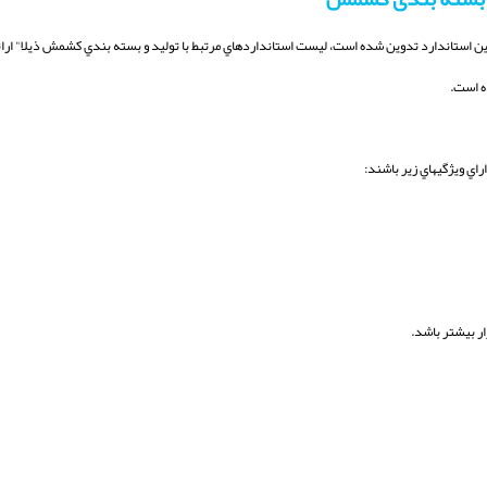
 استاندارد تدوین شده است، لیست استانداردهاي مرتبط با تولید و بسته بندي کشمش ذیلا" ارا
ي ویژگیهاي زیر باشند: