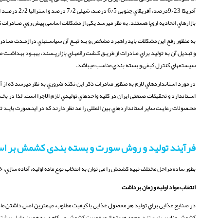
آمریکا 9/23در
بازارهاي اتحادیه اروپا هستند. به نظر میرسد یکی از مشکلات اساسی پیش روي صـادرا
به منظور رفع این مشکلات باید راهبرد مشخص و بـه تبـع آن سیاسـتهاي درازمـدت صـادراتی 
و تبدیل آن به تولید براي صادرات از طریـق کـشت رقمهـاي بازارپـسند، بهبـود بهداشـت 
سیستمهاي کنترل کیفی و بسته بندي مناسب میباشد.
در مورد استانداردهاي لازم به منظور صادرات ذکر این نکته ضروري به نظر میرسد که از
اسـتاندارد و تحقیقات صنعتی ایران در کلیه واحدهاي تولیدي لازم الاجرا است. لذا در بخـ
محـصولات رعایـت سایر استانداردهاي بین المللی را مد نظر دارند که در اینـصورت بایـد 
فرآیند تولید و روش سورت و بسته بندی کشمش بر ا
بطور ساده مراحل مختلف تهیه کشمش را می توان به انتخاب نوع ماده اولیه، آماده سازي
انتخاب مواد اولیه و زمان برداشت
در صنایع غذایی براي تولید هر محصول غذایی با کیفیت مطلوب، مهمترین اصل داشتن ماده
کشمش مناسب نیستند. وجود هسته از مرغوبیت کشمش می کاهد. به همین دلیل بیشترین ار