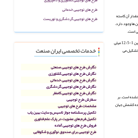
طرح های توجیهی خدماتی
مقدار آن کاسته
طرح های توجیهی گردشگری و توریست
ن ها وجود دارد.
یی است.
ریبو فلاوین و اسید فولیک نسبت به نور حساس بوده و مقدار زیادي از آنها به هنگام آبگیري میوه از بین میرود. در ارقام مختلف میزان اسید اسکوربیک یا ویتامین cمتفاوت بوده و مقدار آن بین 1-12/5 میلی
خدمات تخصصی ایران صنعت
ه تشکیل می
نگارش طرح های توجیهی صنعتی
نگارش طرح های توجیهی کشاورزی
نگارش طرح های توجیهی خدماتی
نگارش طرح های توجیهی گردشگری
نگارش طرح های توجیهی کامفار
 و یا واردات آن قید نشده است. بر
سفارش طرح توجیهی
ننـده کشمش جهان
مشخصات طرح های توجیهی
تکمیل پرسشنامه جواز تاسیس و سایت بهین یاب
تکمیل فرم های عضویت در پارک علم فناوری
فروش طرح های توجیهی آماده
طرح توجیهی برای صندوق نوآوری و شکوفایی