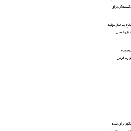
 در تـامین کـشمش براي
لاح ساختار تولید
نقل، اعمال
 موسسه
 وارد کردن
ور براي تهیه
شی یا سلطانی و