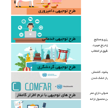
زی و صنایع
ه رنج میبرد.
یق تر انتخاب
ه میشود. کشمش
د که کشف کشمش بطور اتفاقی از خشک شدن
ـولی داراي عمر
ـن محصول ارائه