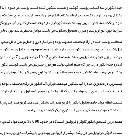
مختلفی وجود دارد. رنگ سبز در ارقام مختلف انگور مربوط به میزان سبزینه اي است که در
شود. رنگدانه ها اکثرا" درون پوسته حبه انگور قرار دارد و فقط مقدار کمی از آنها درون
شرایط جوي، دوران رشد و میزان محصول متفاوت می باشد. عوامل محیطی مانند نور، دما، رطو
ضخامت پوست حبه در ارقام مختلف متفاوت بوده و در انبارداري و حمل و نقل عامل مهمی ب
درصد از وزن حبه ر
به شمار می رود. مواد تشکیل دهنده میوه انگور بسته به نوع رقم و شرایط آب و هوایی 
قبیل قندها، اسیدهاي آلی، مواد ازته، رنگدانه ها و غیره بصورت محلول در آن قرار دارند.
قسمت اعظم مواد جامد محلول انگور را کربو هیدرات تشکیل میدهد. کربو هیدرات پس از 
ساخته شده و درحبه انگور و سایر قسمتهاي دیگر گیاه ذخیره می شود.
عمده ترین قندهاي انگور گلوکز و فروکتوز است که در حدود 98 تا 99 درصد مواد قندي حبه انگور را تشکیل داده و بطور کلی 12 تا 27 درصد از وزن حبه را شامل می شود.
نسبت گلوکز در اوایل مراحل رشد بیشتر از فروکتوز بوده ولی با پیشرفت دوران رشد و رسید