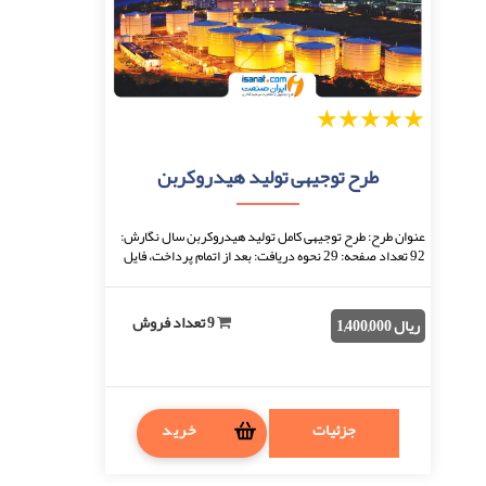
1
2
3
4
5
طرح توجیهی تولید هیدروکربن
عنوان طرح: طرح توجیهی کامل تولید هیدروکربن سال نگارش:
92 تعداد صفحه: 29 نحوه دریافت: بعد از اتمام پرداخت، فایل
قابل دانلود خواهد بود. فرمت فایل: d ...
9 تعداد فروش
ریال 1,400,000
جزئیات
خرید