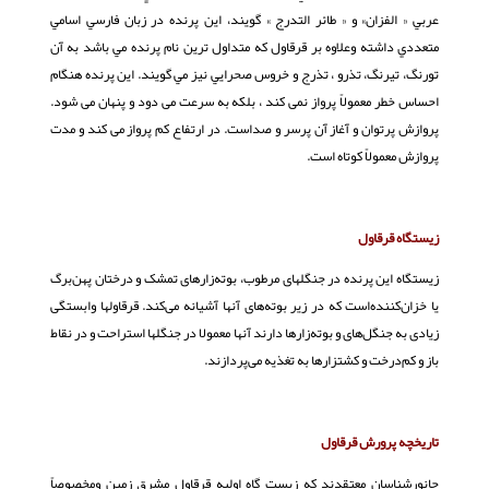
عربي « الفزان» و « طائر التدرج » گويند، اين پرنده در زبان فارسي اسامي
متعددي داشته وعلاوه بر قرقاول كه متداول ترين نام پرنده مي باشد به آن
تورنگ، تيرنگ، تذرو ، تذرج و خروس صحرايي نيز مي گويند. این پرنده هنگام
احساس خطر معمولاً پرواز نمی کند ، بلکه به سرعت می دود و پنهان می شود.
پروازش پرتوان و آغاز آن پرسر و صداست. در ارتفاع کم پرواز می کند و مدت
پروازش معمولاً کوتاه است.
زیستگاه قرقاول
زیستگاه این پرنده در جنگل‎های مرطوب، بوته‌زارهای تمشک و درختان پهن‌برگ
یا خزان‌کننده‌است که در زیر بوته‌های آن‎ها آشیانه می‌کند. قرقاولها وابستگی
زیادی به جنگل‌های و بوته‌زارها دارند آنها معمولا در جنگلها استراحت و در نقاط
باز و کم‌درخت و کشتزار‌ها به تغذیه می‌پردازند.
تاريخچه پرورش قرقاول
جانورشناسان معتقدند كه زيست گاه اوليه قرقاول مشرق زمين ومخصوصاً