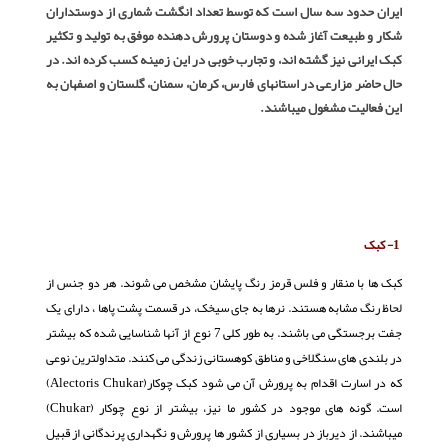
ایران حدود سه سال است که توسط تعداد انگشت شماری از دوستداران
شکار و طبیعت آغاز شده و دوستان پرورش دهنده موفق به تولید و تکثیر
کبک ایرانی نیز گشته اند، و تجارب خوبی در این زمینه کسب کرده اند. در
حال حاضر مزارعی در استانهای فارس، کرمان، سمنان، گلستان و اصفهان به
این فعالیت مشغول میباشند.
1- کبک
کبک ها با منقار و فلس قرمز رنگ پایشان مشخص می شوند. هر دو جنس از
لحاظ رنگ مشابه هستند. نرها به جای سیخک، در قسمت پشت پاها ، دارای یک
جفت برجستگی می باشند. به طور کلی 7 نوع از آنها شناسایی شده که بیشتر
در بلندی های سنگلاخی و مناطق کوهستانی زندگی می کنند. متداولترین نوعی
که در اسارت اقدام به پرورش آن می شود کبک چوکار(Alectoris Chukar)
است. گونه های موجود در کشور ما نیز، بیشتر از نوع چوکار (Chukar)
میباشند. از دیرباز در بسیاری از کشور ها پرورش و نگهداری پرندگانی از قبیل