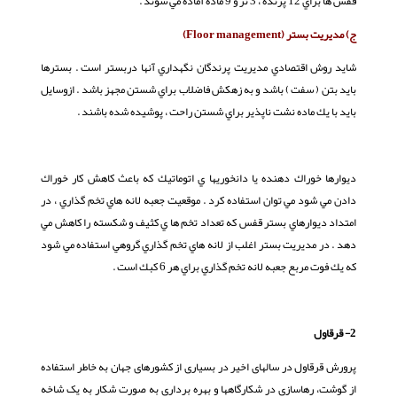
قفس ها براي 12 پرنده ، 3 نر و 9 ماده آماده مي شوند .
ج) مديريت بستر (
Floor management
)
شايد روش اقتصادي مديريت پرندگان نگهداري آنها دربستر است . بسترها
بايد بتن ( سفت ) باشد و به زهكش فاضلاب براي شستن مجهز باشد . ازوسايل
بايد با يك ماده نشت ناپذير براي شستن راحت ، پوشيده شده باشند .
دیوارها خوراك دهنده يا دانخوريها ي اتوماتيك كه باعث كاهش كار خوراك
دادن مي شود مي توان استفاده كرد . موقعيت جعبه لانه هاي تخم گذاري ، در
امتداد ديوارهاي بستر قفس كه تعداد تخم ها ي كثيف و شكسته را كاهش مي
دهد . در مديريت بستر اغلب از لانه هاي تخم گذاري گروهي استفاده مي شود
كه يك فوت مربع جعبه لانه تخم گذاري براي هر 6 كبك است .
2- قرقاول
پرورش قرقاول در سالهای اخیر در بسیاری از کشورهای جهان به خاطر استفاده
از گوشت، رهاسازی در شکارگاهها و بهره برداری به صورت شکار به یک شاخه