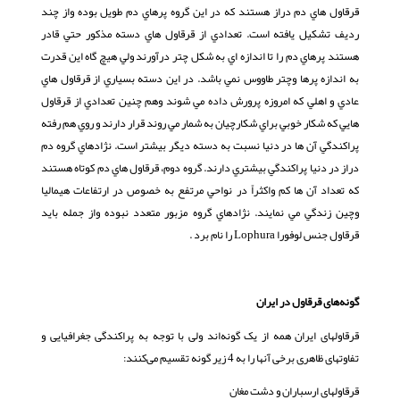
قرقاول هاي دم دراز هستند كه در اين گروه پرهاي دم طويل بوده واز چند
رديف تشكيل يافته است. تعدادي از قرقاول هاي دسته مذكور حتي قادر
هستند پرهاي دم را تا اندازه اي به شكل چتر درآورند ولي هيچ گاه اين قدرت
به اندازه پرها وچتر طاووس نمي باشد. در اين دسته بسياري از قرقاول هاي
عادي و اهلي كه امروزه پرورش داده مي شوند وهم چنين تعدادي از قرقاول
هايي كه شكار خوبي براي شكارچيان به شمار مي روند قرار دارند و روي هم رفته
پراكندگي آن ها در دنيا نسبت به دسته ديگر بيشتر است. نژادهاي گروه دم
دراز در دنيا پراكندگي بيشتري دارند. گروه دوم، قرقاول هاي دم كوتاه هستند
كه تعداد آن ها كم واكثراً در نواحي مرتفع به خصوص در ارتفاعات هيماليا
وچين زندگي مي نمايند. نژادهاي گروه مزبور متعدد نبوده واز جمله بايد
قرقاول جنس لوفورا Lophura را نام برد .
گونه‌های قرقاول در ایران
قرقاولهای ایران همه از یک گونه‌اند ولی با توجه به پراکندگی جغرافیایی و
تفاوتهای ظاهری برخی آنها را به 4 زیر گونه تقسیم می‌کنند:
قرقاولهای ارسباران و دشت مغان