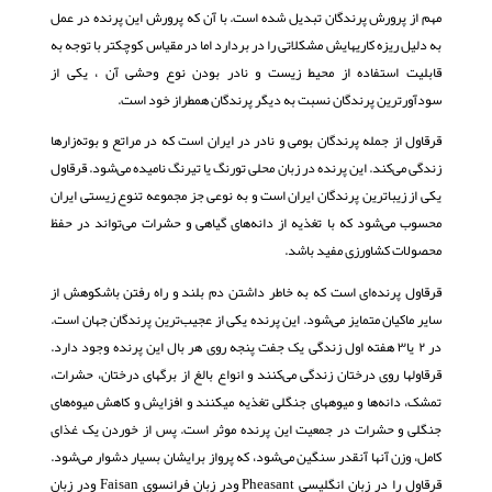
مهم از پرورش پرندگان تبدیل شده است. با آن که پرورش این پرنده در عمل
به دلیل ریزه کاریهایش مشکلاتی را در بردارد اما در مقیاس کوچکتر با توجه به
قابلیت استفاده از محیط زیست و نادر بودن نوع وحشی آن ، یکی از
سودآورترین پرندگان نسبت به دیگر پرندگان همطراز خود است.
قرقاول از جمله پرندگان بومی و نادر در ایران است که در مراتع و بوته‌زارها
زندگی می‌کند. این پرنده در زبان محلی تورنگ یا تیرنگ نامیده می‌شود. قرقاول
یکی از زیباترین پرندگان ایران است و به نوعی جز مجموعه تنوع زیستی ایران
محسوب می‌شود که با تغذیه از دانه‌های گیاهی و حشرات می‌تواند در حفظ
محصولات کشاورزی مفید باشد.
قرقاول پرنده‌ای است که به خاطر داشتن دم بلند و راه رفتن باشکوهش از
سایر ماکیان متمایز می‌شود. این پرنده یکی از عجیب‌ترین پرندگان جهان است.
در ۲ یا۳ هفته اول زندگی یک جفت پنجه روی هر بال این پرنده وجود دارد.
قرقاول‎ها روی درختان زندگی می‌کنند و انواع بالغ از برگ‎های درختان، حشرات،
تمشک، دانه‌ها و میوه‎های جنگلی تغذیه می‎کنند و افزایش و کاهش میوه‌های
جنگلی و حشرات در جمعیت این پرنده موثر است. پس از خوردن یک غذای
کامل، وزن آن‎ها آن‎قدر سنگین می‌شود، که پرواز برایشان بسیار دشوار می‌شود.
قرقاول را در زبان انگليسي Pheasant ودر زبان فرانسوي Faisan ودر زبان