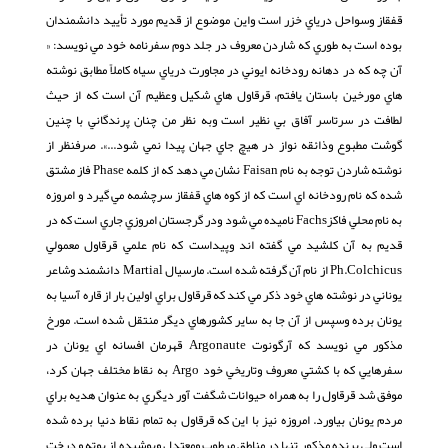
قفقاز وسواحل درياي خزر است واين موضوع از قديم مورد تأييد دانشمندان
بوده است به طوري كه شاردن معروف در جلد دوم سفرنامه خود مي نويسد: «
آن چه كه در دهانه رودخانه ايوني در مجاورت درياي سياه كاملاً مطابق نوشته
هاي مورخين باستان يافتم، قرقاول هاي شكيل وعظيم آن است كه از حيث
لطافت در سرتاسر آفاق بي نظير است وبه نظر من چنان پرندگاني با چنين
گوشت مطبوع وذائقه نواز در هيچ جاي جهان پيدا نمي شود...». صرفنظر از
نوشته شاردن توجه به نام Faisan نشان مي دهد كه از كلمه Phase فاز مشتق
شده كه نام رودخانه اي است كه از كوه هاي قفقاز سرچشمه مي گيرد و امروزه
به نام محلي فاكزFachs ناميده مي شود ودر گرجستان امروزي جاري است كه در
قديم به آن كلشيد مي گفته اند وپيداست كه نام علمي قرقاول معمولي
Ph.Colchicus از نام آن گرفته شده است. مارسيال Martial دانشمند وشاعر
يوناني در نوشته هاي خود ذكر مي كند كه قرقاول براي اولين بار از قاره آسيا به
يونان برده وسپس از آن جا به ساير كشورهاي ديگر منتقل شده است. مورخ
مذكور مي نويسد كه آرگونوت Argonaute قهرمان افسانه اي يونان در
سفرهايي كه با كشتي معروف وتاريخي خود Argo به نقاط مختلف جهان كرد،
موفق شد قرقاول را به همراه حيوانات شگفت آور ديگري به عنوان هديه براي
مردم يونان بياورد. امروزه نيز با اين كه قرقاول به تمام نقاط دنيا برده شده
است ولي پرنده مذكور تنها در مناطق مرطوب ومعتدل وپوشيده از بوته و درخت