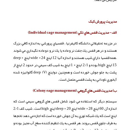
مديريت پرورش کبک
الف - مديريت قفس هاي تكي (
Individual cage management
)
در مزرعه تحقيقاتي دانشگاه كاليفرنيا ، قفسهاي پرورشي به اندازه كافي بزرگ
هستند و در هر قفس يك جفت نر و ماده يا يك نر و دو ماده نگهداري مي شوند
.همه قفسها داراي شيب هستند و اندازه آنها 12 اينچ wide × 24 اينچ deep ×
15 اينچ high بوده و 2/1 اينچ × 1 اينچ به شيب كف سيمي در حدود 2 اينچ از
پشت به جلو جوش خورده است و همچنین دواينچ deep (V) گالوانيزه شده
آبخوري ناوداني به پشت قفسي متصل است .
ب) مديريت قفس هاي گروهي (
Colony eage management
)
سيستم ديگر كه استفاده مي شود شامل قفس هاي گروهي سيمي است كه
اندازه آن 60 اينچ wide × 28 اينچ deep × 20 اينچ high است . شيب كف 2/1
اينچ است كه يك شبكه توري به آن جوش خورده است كه اجازه مي دهد تخم ها
به طرف جلوي قفس بروند .هر قفس به يك تنظيم كننده سطح آب مجهز بوده و