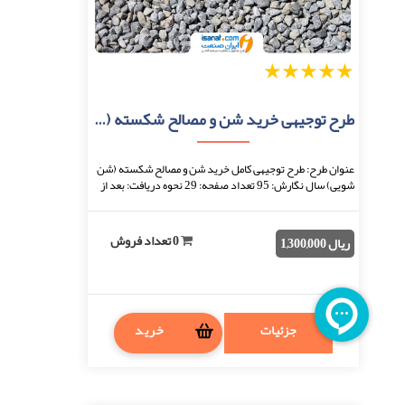
1
2
3
4
5
طرح توجیهی خرید شن و مصالح شکسته (شن شویی)
عنوان طرح: طرح توجیهی کامل خرید شن و مصالح شکسته (شن
شویی) سال نگارش: 95 تعداد صفحه: 29 نحوه دریافت: بعد از
اتمام پرداخت، فایل قابل دانلود خواهد بو ...
0 تعداد فروش
ریال 1,300,000
جزئیات
خرید