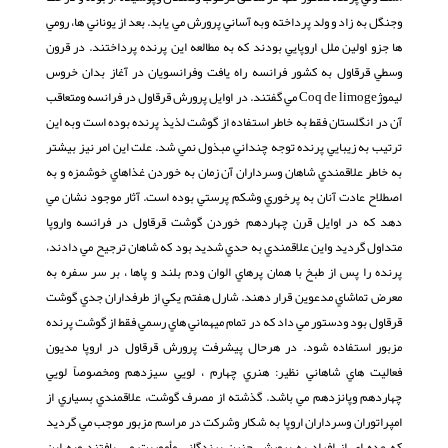
وجنگل به زاد و ولد پرداخته وبه آساني پرورش مي يابد. بعد از يوناني ها، رومي
ها جزو اولين ملل اروپايي بودند كه به مطالعه اين پرنده پرداختند. در قرون
وسطي قرقاول به كشور فرانسه راه يافت وفرانسويان در آغاز بدان خروس
ليموژCoq de limoge مي گفتند. در اوايل پرورش قرقاول در فرانسه ومتعاقب
آن در انگلستان فقط به خاطر استفاده از گوشت لذيذ پرنده بوده است وبه اين
ترتيب به زيبايي پرنده توجه چنداني مبذول نمي شد. علت اين امر نيز بيشتر
به خاطر علاقمندي شاهان وسرداران آن زمان به خوردن غذاهاي خوشمزه و به
اصطلاح عادت آنان به پرخوري وشكم پرستي بوده است. آثار موجود نشان مي
دهد كه در اوايل قرن چهاردهم خوردن گوشت قرقاول در فرانسه واروپا
متداول گرديد واين علاقمندي به حدي شديد بود كه شاهان ترجيح مي دادند،
پرنده را پس از طبخ با همان پرهاي الوان ودم بلند و پاها ، بر سر سفره به
معرض تماشاي مدعوين قرار دهند. شارل هفتم يكي از طرفداران جدي گوشت
قرقاول بود ودستور مي داد كه در تمام ميهماني هاي رسمي فقط از گوشت پرنده
مزبور استفاده شود. در هرحال پيشرفت پرورش قرقاول در اروپا مديون
فعاليت هاي شاهاني نظير: هنري چهارم ، لويي سيزدهم ومخصوصاً لويي
چهاردهم وپانزدهم مي باشد. گذشته از مصرف گوشت، علاقمندي بسياري از
امپراتوران وسرداران اروپا به شكار وشركت در مراسم مزبور موجب مي گرديد
كه عده اي از افراد به پرورش چنين پرندگاني مأموريت مي يافتند وبه اين