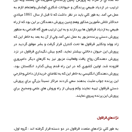
ترتيب در ازدياد طبيعي پرندگان و حيوانات شكاري كوشش واهتمام لازم به
عمل مي آمد. به طور كلي بايد در نظر داشت كه تا قبل از سال 1861 ميلادي
حداكثر تلاش مأمورين مذكور وهم چنين پرورش دهندگان بر اين بود كه از راه
طبيعي به ازدياد قرقاول ها بپردازند و به اين ترتيب هيچ گاه اقدامي به منظور
پرورش دستي پرنده مزبور به عمل نمي آمد، ولي از آن به بعد به خاطر اين كه
زاد وولد وتكثير قرقاول ها تحت كنترل قرار گرفت و بشر موفق گرديد در
پرورش اين حيوان دخالتي بيشتر نمايد، كم و بيش نگهداري قرقاول در نزد
پرورش دهندگان رواج يافت وفعاليت مزبور نيز به كارهاي ديگر دامپروري
افزوده شد. اولين كشوري كه در اين راه قدم پيش گذارد انگلستان بود،
پرورش دهندگان انگليسي به خاطر اين كه به تقاضاي خريداران داخلي وخارجي
اين پرنده جواب مثبت بدهند سعي كردند مراكز نسبتاً بزرگي براي پرورش
دستي قرقاول تهيه نمايند وكم وبيش از راه وروش هاي علمي وصحيح براي
پرورش اين پرنده پيروي نمايند.
نژادهاي قرقاول
به طور كلي نژادهاي متعدد قرقاول در دو دسته قرار گرفته اند : گروه اول،