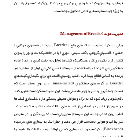
قرقاول، بوقلمون و کبک، علاوه بر پرورش مرغ جهت تامین گوشت مصرفی انسان
به ویژه جهت سلیقه های خاص متداول بوده است.
مديريت مولد (
Management of Breeder
)
براي عملكرد مطلوب ، كبك هاي بالغ ( Breeder ) بايد در قفسهاي دوتايي (
جفتي ) ، قفسهاي گروهي با كف سيمي ( توري ) يا در جاهائيكه دما و نور را بتوان
كنترل كرد نگهداري كرد .هنگاميكه كبك ها تمايل به جفت گيري دارند ( آماده
جفتگيري مي شوند ) ، با استفاده از سيستم قفسي تكي مي توان از عملكرد هر
پرنده به آساني اطلاع پيدا كرد .اغلب روشهاي اقتصادي براي نگهداري كبك هاي
Breeder در گروه هاي جفتگيري (mass-mated ) ، بر روي بستر است كه
نسبت جفتگيري يك نر با چهار ماده مي باشد. اين نسبت ممكن است تغيير كند
، كم شود يا زياد شود كه به نژاد و عوامل محيطي بستگي دارد .نگهداري كبك ها
در بيرون از قفس در تعدادي از ناحيه هاي ايالات متحده تجربه شده است .
اغلب زيان ها مربوط به اين سيستم مديريتي است كه پرندگان را در معرض
شرايط آب و هوايي نامناسب قرار مي دهد و خطر ابتلا به بيماري هاي سرسياه
(Biackhead) ، كوكسيدوز دو بيماري كه مي تواند موجب تلفات بالا شود را
افزایش می دهد.