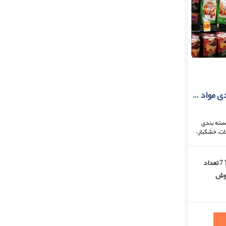
طرح توجیهی بسته بندی مواد غذایی
بسته بندی
ات، خشکبار،
ادویه جات و برنج) سال نگارش: 95 تعداد
7 تعداد
وش