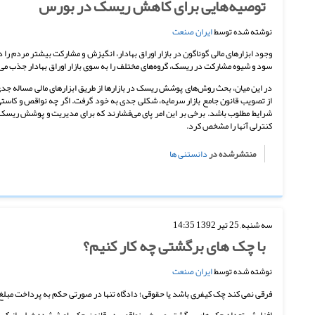
توصیه‌هایی برای کاهش ریسک در بورس
نوشته شده توسط
ایران صنعت
وجود ابزارهای مالی گوناگون در بازار اوراق بهادار، انگیزش و مشارکت بیشتر مردم را د
سود و شیوه مشارکت در ریسک، گروه‌های مختلف را به سوی بازار اوراق بهادار جذب می‌
در این میان، بحث روش‌های پوشش ریسک در بازارها از طریق ابزارهای مالی مساله جدی
از تصویب قانون جامع بازار سرمایه، شکلی جدی به خود گرفت. اگر چه نواقص و کاستی
شرایط مطلوب باشد. برخی بر این امر پای می‌فشارند که برای مدیریت و پوشش ریسک ب
کنترلی آنها را مشخص کرد.
منتشرشده در
دانستنی ها
سه شنبه, 25 تیر 1392 14:35
با چک های برگشتی چه کار کنیم؟
نوشته شده توسط
ایران صنعت
فرقی نمی کند چک کیفری باشد یا حقوقی؛ دادگاه تنها در صورتی حکم به پرداخت مبل
افزایش تعداد چک های برگشتی و برخی نواقص در قانون چک باعث شده خیلی از کسا