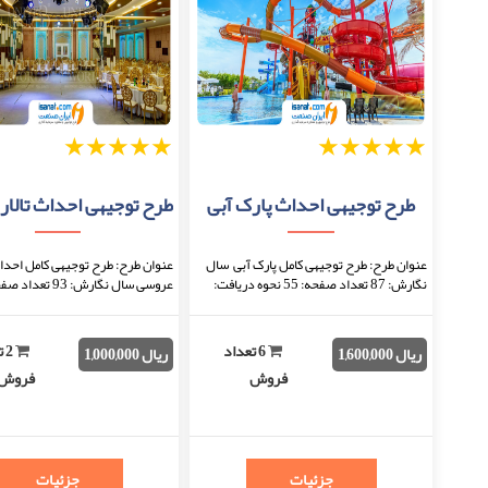
1
2
3
4
5
1
2
3
4
5
طرح توجیهی احداث پارک آبی
عنوان طرح: طرح توجیهی کامل پارک آبی سال
عنوان طرح: طرح توجیهی کامل احداث
نگارش: 87 تعداد صفحه: 55 نحوه دریافت:
بعد از اتمام پرداخت، فایل قابل دانلود خواهد
نحوه دریافت: بعد از اتمام پرداخت، 
بود. فرمت فایل: docx(قا ...
دانلود خواهد بود. فرمت فایل: ...
6 تعداد
2 
ریال 1,600,000
ریال 1,000,000
فروش
فروش
جزئیات
جزئیات