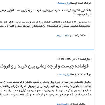
نوشته شده توسط
ایران صنعت
بانکداری الکترونیکی استفاده از فناوری‌های پیشرفته نرم‌افزاری و سخت‌افزاری مبتن
در شعبه نیست.
به مشتریان اجازه می‌دهد تا معاملات اقتصادی را در یک وبسایت امن به طرقی مثل کا
خواهیم نکات ایمنی مفیدی در استفاده از این تکنولوژی را برایتان مطرح کنیم تا با امنیت
منتشرشده در
دانستنی ها
چهارشنبه, 26 تیر 1392 16:01
قولنامه چیست و از چه زمانی بین خریدار و فرو
نوشته شده توسط
ایران صنعت
یکی از دانستنی های مهم در حوزه پول و اعتبار ، آگاهی داشتن از قولنامه و مفاد آن اس
نباشد؛ به عنوان مثال قصد خرید اتومبیلی داریم و اتومبیل دلخواهمان را نیز یافته‌ایم 
ندارد و از سوی دیگر هر دو طرف یعنی فروشنده و خریدار نگران از دست رفتن شرایط مع
مشخص مکتوب شده و طرفین یعنی خریدار و فروشنده پای آن را امضا می‌کنند. این بر
منتشرشده در
دانستنی ها