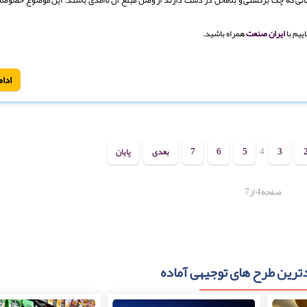
ییم با
ایران صنعت
همراه باشید.
ادام
3
4
5
6
7
بعدی
پایان
صفحه4 از7
ترین طرح های توجیهی آماده