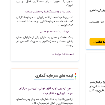
عنوان یک ضرورت برای صنعتگران فعال در این
شهرک…
 فیزیکی مشتری
تحلیل بازار هاستینگ ایران - تحلیل صنعت
تحلیل وضعیت هاستینگ در ایران به سرمایه گذارانی
که علاقه مند به سرمایه گذاری در صنعت IT هستند
ر این مطلب می
کمک خواهد…
تسهیلات بانک صنعت و معدن
بانک صنعت و معدن به عنوان یکی از متولیان اصلی
بخش صنعت و معدن کشور به صورت تخصصی در
ه مطلب...
زمینه…
همه مقالات مرتبط ...
ایده های سرمایه گذاری
 برایمان مهیا
امله به خریدار
طرح توجیهی تولید افزودنیهاي بتون براي افزایش
تاریخ و مکانی
سرعت گیرش و حفظ کیفیت
از امروز با امید به خدا بخش ایده های نو و فرصت های
سرمایه گذاری را فعال خواهیم کرد تا…