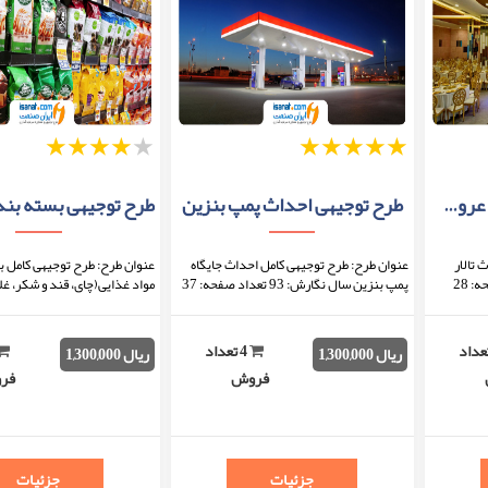
1
2
3
4
5
1
2
3
4
5
طرح توجیهی احداث تالار عروسی
طرح توجیهی احداث پمپ بنزین
 تالار
عنوان طرح: طرح توجیهی کامل احداث جایگاه
عنوان طرح: طرح توجیهی کامل 
عروسی سال نگارش: 93 تعداد صفحه: 28
پمپ بنزین سال نگارش: 93 تعداد صفحه: 37
مواد غذایی(چای، قند و شکر، غل
فایل قابل
نحوه دریافت: بعد از اتمام پرداخت، فایل قابل
دانلود خواهد بود. فرمت ...
صفحه: 44 نحوه دریافت: بعد از ات ...
تعداد
4 تعداد
ریال 1,300,000
ریال 1,300,000
فروش
فر
جزئیات
جزئیات