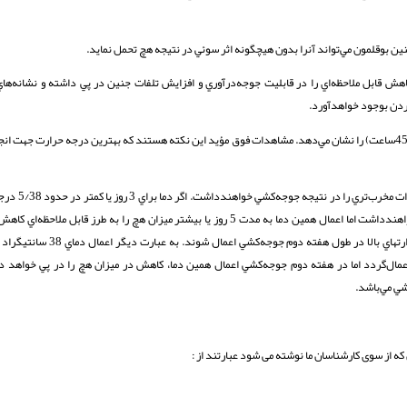
 بوقلمون مي‌تواند آنرا بدون هيچگونه اثر سوئي در نتيجه هچ تحمل نمايد.
ان مثال انجام جوجه‌‌كشي در دماي بالاتر از 38 سانتيگراد و در روزهاي 24 - 18 كاهش قابل ملاحظه‌اي را در قابليت جوجه‌درآوري و افزايش تلفات جنين در پي داشته و 
گردن بوجود خواهد‌آورد.
همچنين پيوسته نگه‌داشتن دما در حدود 5/36 سانتيگراد نيز تاخير در زمان هچ (حدود45ساعت) را نشان مي‌دهد. مشاهدات فوق مؤيد اين نكته هستند كه بهترين درجه 
همچنين درجه‌‌حرارتهاي بالاتر از اين م
هر يك از مراحل جوجه‌كشي اعمال شود اثر چنداني را بر روي قابليت جوجه درآوري نخواهند‌داشت اما اعمال همين دما به مدت 5 روز يا بيشتر ميزان هچ را
خاطر‌نشان كرد كه بيشترين كاهش در ميزان هچ هنگامي مشاهده‌ مي‌شود كه درجه‌
سوم و چهارم جوجه‌كشي اعمال‌‌گردد اما در هفته دوم جوجه‌كشي اعمال همين دما، كاهش در ميزان هچ را در پي خوا
ي مي‌باشد.
از سوی کارشناسان ما نوشته می شود عبارتند از :