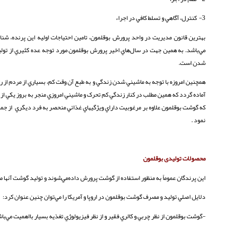
3- كنترل، آگاهي و تسلط كافي در اجراء
بهترين قانون مديريت در واحد پرورش بوقلمون، تامين احتياجات اوليه اين پرنده، ش
مي‌باشد. به همين جهت در سال‌هاي اخير پرورش بوقلمون مورد توجه عده كثيري از تول
شدن است.
همچنين امروزه با توجه به ماشيني شدن زندگي و به طبع آن وقت کم، بسياري از مردم از 
آماده گردد که همين مطلب در کنار زندگي کم تحرک و ماشيني امروزي منجر به بروز يکي از 
که گوشت بوقلمون علاوه بر مرغوبيت داراي ويژگيهاي غذائي منحصر به فرد ديگري از جمل
نمود .
محصولات تولیدی بوقلمون
اين پرندگان عموماً به منظور استفاده از گوشت پرورش داده‌مي‌شوند و توليد گوشت آنها م
دلايل اصلي توليد و مصرف گوشت بوقلمون در اروپا و آمريكا را مي‌توان چنين عنوان كرد:
-گوشت بوقلمون از نظر چربي و كالري فقير و از نظر فيزيولوژي تغذيه بسيار بااهميت مي