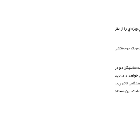
نشانه‌هاي ويژه‌اي را از نظر
حرارت جهت انجام يك جوجه‌كشي
قدار نسبت به درجه‌حرارتهاي پائينتر به مراتب اثرات مخرب‌تري را در نتيجه جوجه‌كشي خواهند‌داشت. اگر دما براي 3 روز يا كمتر در حدود 5/38 درجه سانتيگراد و در
 به طرز قابل ملاحظه‌اي كاهش خواهد‌ داد. بايد
 حرارتهاي بالا در طول هفته دوم جوجه‌كشي اعمال‌ شوند. به عبارت ديگر اعمال دماي 38 سانتيگراد هنگامي تاثيري بر
هد داشت، اين مسئله