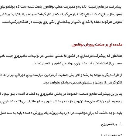
پيشرفت در علم ژنتيك، تغذيه و مديريت عملي بوقلمون باعث شده‌‌است كه بوقلمونهاي صن
همواره از جهتي تحت اصلاح‌نژاد قرار مي‌گيرند كه از نظر گوشت سينه و رانها توليد بيشت
نمودن هرگونه نقطه يا لكه‌اي ناشي از پيگمانهاي رنگي روي پوست در هنگام پركني است.
مقدمه اي بر صنعت پرورش بوقلمون
همانطور كه پيشرفت مرغداري در كشور ما نقشي اساسي در توليدات دامپروري جهت تام
بسياري از احتياجات و نيازمنديهاي پروتئيني كشور را تامين نمايد.
از طرف ديگر با توجه به رشد و افزايش جمعيت كره زمين، نيازمنديهاي خوراكي نيز از لحاظ 
الگو گرفتن از روشها و سنتهاي قديمي جوابگو نخواهد بود.
بنابراين پيشرفت علم و صنعت، خصوصاً در بخش دامپروري به كمك ما آمده تا بتوانيم با اس
و بوجود آوردن نژادهاي مطمئن و پر بازده در بخش طيور و ساير ماكيان مي‌باشد، كه طرح 
بايد توجه داشت كه براي موفقيت در اداره يک پروژه، يك پرورش دهنده بايد به سه عامل
1- برنامه‌ريزي
2- نظم در اجرا