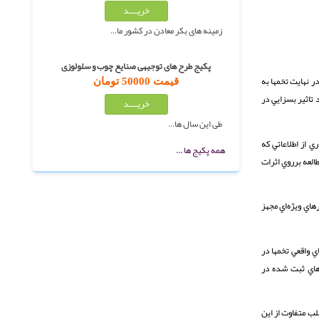
زمینه های بکر معادن در کشور ما…
پکیج طرح های توجیهی صنایع چوب و سلولوزی
ر نهايت تخمها به
قیمت 50000 تومان
تاثير بسزايي در
طی این سال ها…
 از اطلاعاتي كه
همه پکیج ها ...
العه برروي اثرات
اي ويژه‌اي مجهز
ي واقعي تخمها در
اهاي ثبت شده در
 دستگاه اغلب متفاوت از اين