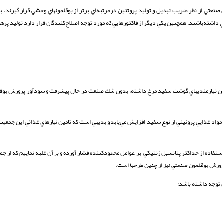
عتي از نظر ضريب تبديل و توليد پروتئين در مرتبه‌اي برتر از بوقلمونهاي وحشي قرار گيرند. ب
ري داشته‌باشند. همچنين يكي ديگر از فاكتورهايي كه مورد توجه اصلاح‌كنندگان قرار دارد توليد پر
ين نيازمنديهاي گوشت سفيد مرغ داشته، بدون شك صنعت در حال پيشرفت و سودآور پرورش بوقلم
مواد غذايي پروئيني از نوع سفيد افزايش مي‌يابد و بديهي است که تامين نيازهاي غذائي اين جمعيت ر
تفاده از حداكثر پتانسيل ژنتيكي بر عوامل محدودكننده فشار آورده و بر آن غلبه نماييم كه از جمل
پرورش بوقلمون صنعتي نيز از چنين طرحها است.
 توجه داشته باشد: