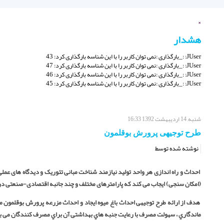
×
هشدار
JUser: :_بارگذاری :نمی توان کاربر را با این شناسه بارگذاری کرد: 43
JUser: :_بارگذاری :نمی توان کاربر را با این شناسه بارگذاری کرد: 47
JUser: :_بارگذاری :نمی توان کاربر را با این شناسه بارگذاری کرد: 46
JUser: :_بارگذاری :نمی توان کاربر را با این شناسه بارگذاری کرد: 45
شنبه, 14 ارديبهشت 1392 16:33
طرح توجیهی پرورش بوقلمون
نوشته شده توسط
احداث و راه اندازی هر واحد تولید نیازمند شناخت مبانی تئوریک و دیدگاه های عمل
(امکان سنجی) ایجاب می کند که پارامترهای مختلف و چند جانبه اقتصادی-صنعتی در 
هدف از ارائه طرح توجیهی احداث باغ میوه ایجاد و احداث مزرعه پرورش بوقلمون 
ماندگاري ، سهولت مصرف با رعایت جنبه هاي بهداشتی آن براي مصرف کنندگان می ب