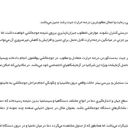
، رعايت و اعمال مطلوبترين درجه حرارت جهت رشد جنين مي‌باشد.
ه درستي كنترل نشوند عوارض نا‌مطلوب جبران‌ناپذيري برروي نتيجه جوجه‌كشي خواهند‌داشت، اما د
ر جزئي در ميانگين درجه‌حرارت قابل تحمل براي جنين و افزايش يا كاهش غيرضروري آن مي‌‌تواند 
 جهت بدست‌آوردن درجه حرارت متعادل و مطلوب در جوجه‌كشي بوقلمون انجام داده‌‌اند وبسياري
اصل آزمايشات ويژه اين شركتها در آزمايشگاههاي اختصاصي خود مي‌باشد، در مكانهايي كه امكان مط
هت سنجش و بررسي بهتر حالات واقعي درون ماشينها و چگونگي انجام مراحل جوجه‌كشي به مانيتوره
ر در سطح جهان و اندازه‌‌گيري دما در انواع مختلف دستگاهها و سيستمها بدين نتيجه رسيده‌اند كه دما
يله نشانگرهاي دستگاه جوجه‌كشي باشد، بعنوان مثال در جدول انتهايي صفحه چند نمونه از دم
كه بهترين دما در جوجه‌كشي بوقلمون، دمايي در حدود 5/37 درجه سانتيگراد مي‌باشد، اما همانطور كه از جدول مشاهده مي‌گردد دما در ميان تخمها و در درون