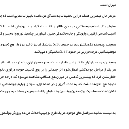
ميزان است.
در هر حال مهمترين هدف در اين تحقيقات بدست‌آوردن دامنه تغييرات دمايي است كه جنين
بعنو
آسيب‌شناسي ازقبيل: وارونگي و جابه‌جا‌شدگي جنين، آب‌آوردن‌چشمها، تورم و ادم‌‌ سر و 
موفقيت‌آميز، درجه‌حرارتي در حدود 5/37 سانتيگراد مي‌باشد.
نتيجه هچ نخواهدداشت كه به مدت 6 روز و در هفته اول، 
نشان‌دهنده حساسيت ويژه جنين بوقلمون به دما‌هاي بالا بخصوص در هفته دوم جوجه‌كش
بد نیست بدانید سرفصل های موجود در یک طرح توجیهی احداث مزرعه پرورش بوقلمون که 