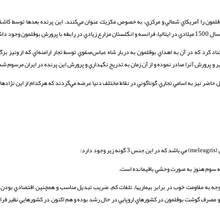
لمون را آمريكاي شمالي و مركزي، به خصوص مكزيك عنوان مي‌كنند. اين پرنده بعدها توسط كاشفان 
د داشتند.
اد كرد كه در آن به اهداي بوقلمون به دربار شاه‌ عباس‌صفوي توسط تجار ارامنه‌اي كه از ونيز بر
و پرورش آنرا صادر نموده و از آن زمان به تدريج نگهداري و پرورش اين پرنده در ايران مرسوم شد
اضر نيز به اسامي تجاري گوناگوني در نقاط مختلف دنيا عرضه مي‌گردند كه هركدام از اين نژاده
ونه سوم هنوز به صورت وحشي باقيمانده است.
 توجه به مقاومت خوب در برابر بيماريها، تلفات كم، ضريب تبديل مناسب و همچنين اقتصادي بود
د و مصرف گوشت بوقلمون در كشورهاي اروپايي در حال رشد بوده و هم اكنون در كشورهايي نظير فرا