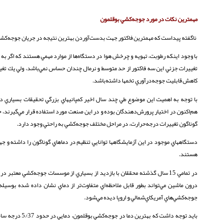
مهمترين نكات در مورد جوجه‌كشي بوقلمون
ناگفته پيداست كه مهمترين فاكتور جهت بدست‌آوردن بهترين نتيجه در جريان جوجه‌كشي
با وجود اينكه رطوبت، تهويه و چرخش هوا در دستگاه‌ها از موارد مهمي هستند كه اگر ب
تغييرات جزئي اين سه فاكتور از حد متوسط و نرمال چندان حساس نمي‌باشد، ولي يك تغيي
كاهش قابليت جوجه‌درآوري تخمها داشته‌باشد.
با توجه به اهميت اين موضوع طي چند سال اخير كمپانيهاي بزرگي تحقيقات بسياري در
هم‌اكنون در اختيار پرورش‌دهندگان بوده و در اين صنعت مورد استفاده قرار مي‌گيرند، ح
گوناگون تغييرات درجه‌حرارت، در مراحل مختلف جوجه‌كشي به راحتي وجود‌ دارد.
دستگاههاي موجود در اين آزمايشگاهها توانايي تنظيم در دماهاي گوناگون را داشته و ج
هستند.
در تمامي 15 سال گذشته محققان با بازديد از بسياري از موسسات جوجه‌كشي معتب
درون ماشين مي‌تواند بطور قابل ملاحظه‌اي متفاوت‌تر از دماي نشان داده‌ شده بوس
جوجه‌كشي‌هاي آمريكاي‌شمالي و اروپا ديده مي‌شود.
بايد توجه داشت 