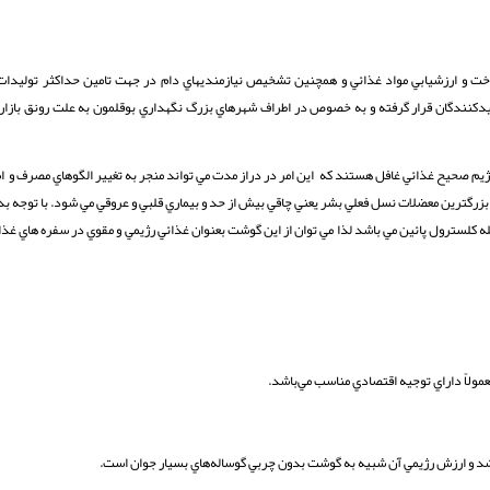
ناخت و ارزشيابي مواد غذائي و همچنين تشخيص نيازمنديهاي دام در جهت تامين حداكثر توليدات
يدكنندگان قرار گرفته و به خصوص در اطراف شهرهاي بزرگ نگهداري بوقلمون به علت رونق بازار 
رژيم صحيح غذائي غافل هستند که اين امر در دراز مدت مي تواند منجر به تغيير الگوهاي مصرف و ا
بزرگترين معضلات نسل فعلي بشر يعني چاقي بيش از حد و بيماري قلبي و عروقي مي شود. با توجه بدين
ه کلسترول پائين مي باشد لذا مي توان از اين گوشت بعنوان غذائي رژيمي و مقوي در سفره هاي غذ
عمولاً داراي توجيه اقتصادي مناسب مي‌باشد.
‌باشد و ارزش رژيمي آن شبيه به گوشت بدون چربي گوساله‌هاي بسيار جوان است.