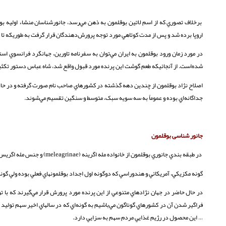
برخلاف تصوري كه از اسم لاتين بوقلمون به ذهن مي‌رسد، جانورشناسان منشاء اوليه بوق
اروپا برده‌ شد و پس از مدت كوتاهي مورد توجه پرورش‌دهندگان قرار گرفت به طوريکه تا سال 1500 ميلادي در ايتاليا، فرانسه و انگلستان مزارع زيادي در رابطه با پرورش بوقلمون وجو
در مورد زمان ورود بوقلمون به ايران مي‌توان به سفرنامه تاورين، جهانگرد فرانسوي استن
شده‌است. از آنجائيكه طعم گوشت اين پرنده مورد قبول واقع شد، شاه عباس دستور تكثير 
اصلاح نژاد بوقلمون از چندين دهه گذشته در كشورهاي صاحب نام صورت گرفته و در حال ح
جداگانه‌اي بوده و عموماً به سه سويه سبک، متوسط و سنگين تقسيم مي‌شوند.
جانور شناسی بوقلمون
در طبقه بندي جانوري بوقلمون از خانواده مله اگرينه (meleagrinae) و جنس مله اگريس (meleagris) مي باشد که در اين جنس 3 گونه زير وجود دارد:
گونه مکزيکي، آمريکائي و هندوراسي که دوگونه اول اجداد بوقلمونهاي فعلي بوده ولي گ
در حال حاضر در جهان نژادهاي متنوعي از اين پرنده مورد پرورش قرار مي‌گيرند كه با
فراگير شدن آن در كشورهاي گوناگون مي‌باشيم به گونه‌اي كه در سالهاي اخير سهم تولي
… اين محصول در رژيم غذايي مردم سهم به سزايي دارد.