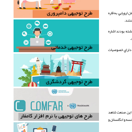
اروپايي به قاره
گشته بودند اشاره
.
ا داراي خصوصيات
ن اين صنعت شاهد
نسه و انگلستان و