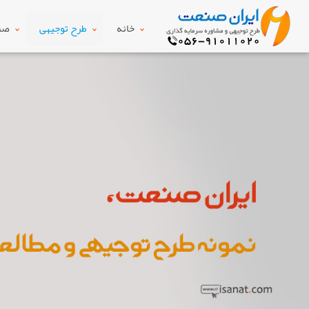
خانه
طرح توجیهی
صنع