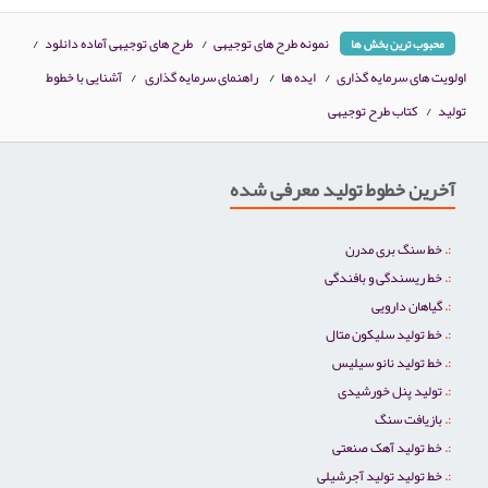
نمونه طرح های توجیهی
/
طرح های توجیهی آماده دانلود
/
محبوب ترین بخش ها
اولویت های سرمایه گذاری
/
ایده ها
/
راهنمای سرمایه گذاری
/
آشنایی با خطوط
تولید
/
کتاب طرح توجیهی
آخرین خطوط تولید معرفی شده
خط سنگ بری مدرن
خط ریسندگی و بافندگی
گیاهان دارویی
خط تولید سلیکون متال
خط تولید نانو سیلیس
تولید پنل خورشیدی
بازیافت سنگ
خط تولید آهک صنعتی
خط تولید تولید آجرشیلی