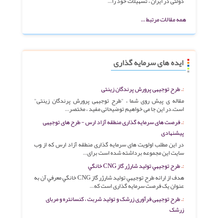
دولتی در ایران ، تسهیلات خود را…
همه مقالات مرتبط ...
ایده های سرمایه گذاری
طرح توجیهی پرورش پرندگان زینتی
مقاله ی پیش روی شما ، "طرح توجیهی پرورش پرندگان زینتی"
است.در این جا می خواهیم توضیحاتی مفید ، مختصر…
فرصت های سرمایه گذاری منطقه آزاد ارس - طرح های توجیهی
پیشنهادی
در این مطلب اولویت های سرمایه گذاری منطقه آزاد ارس که از وب
سایت این مجموعه برداشته شده است برای…
طرح توجيهي تولید شارژر گاز CNG خانگي
هدف از ارائه طرح توجيهي توليد شارژر گاز CNG خانگي معرفي آن به
عنوان یک فرصت سرمایه گذاری است که…
طرح توجیهی فرآوری زرشک و تولید شربت ، کنسانتره و مربای
زرشک