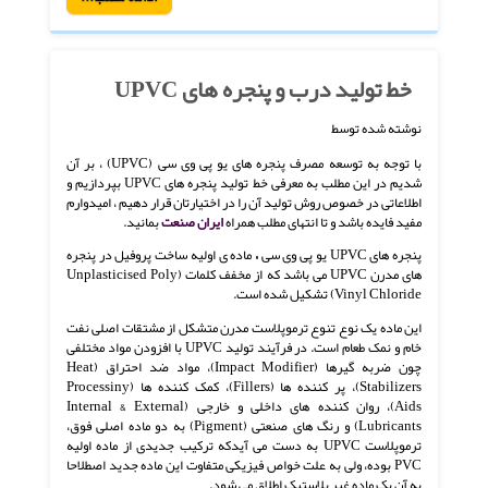
خط تولید درب و پنجره های UPVC
نوشته شده توسط
با توجه به توسعه مصرف پنجره های یو پی وی سی (UPVC) ، بر آن
شدیم در این مطلب به معرفی خط تولید پنجره های UPVC بپردازیم و
اطلاعاتی در خصوص روش تولید آن را در اختیارتان قرار دهیم ، امیدوارم
مفید فایده باشد و تا انتهای مطلب همراه
ایران صنعت
بمانید.
پنجره های UPVC یو پی وی سی
،
ماده ی اولیه ساخت پروفیل در پنجره
های مدرن UPVC می باشد که از مخفف کلمات (Unplasticised Poly
Vinyl Chloride) تشکیل شده است.
این ماده یک نوع تنوع ترموپلاست مدرن متشکل از مشتقات اصلی نفت
خام و نمک طعام است. در فرآیند تولید UPVC با افزودن مواد مختلفی
چون ضربه گیرها (Impact Modifier)، مواد ضد احتراق (Heat
Stabilizers)، پر کننده ها (Fillers)، کمک کننده ها (Processiny
Aids)، روان کننده های داخلی و خارجی (Internal & External
Lubricants) و رنگ های صنعتی (Pigment) به دو ماده اصلی فوق،
ترموپلاست UPVC به دست می آیدکه ترکیب جدیدی از ماده اولیه
PVC بوده، ولی به علت خواص فیزیکی متفاوت این ماده جدید اصطلاحا
به آن یک ماده غیر پلاستیک اطلاق می شود.