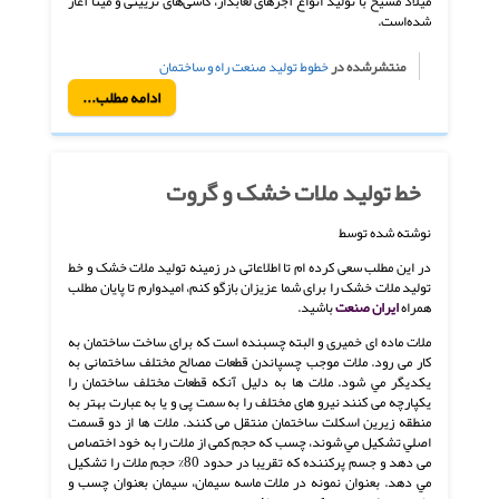
میلاد مسیح با تولید انواع آجرهای لعابدار، کاشی‌های تزیینی و مینا آغاز
شده‌است.
منتشرشده در
خطوط تولید صنعت راه و ساختمان
ادامه مطلب...
خط تولید ملات خشک و گروت
نوشته شده توسط
در این مطلب سعی کرده ام تا اطلاعاتی در زمینه تولید ملات خشک و خط
تولید ملات خشک را برای شما عزیزان بازگو کنم، امیدوارم تا پایان مطلب
همراه
ایران صنعت
باشید.
ملات ماده ای خمیری و البته چسبنده است که برای ساخت ساختمان به
کار می رود. ملات موجب چسپاندن قطعات مصالح مختلف ساختمانی به
يكديگر مي شود. ملات ها به دلیل آنکه قطعات مختلف ساختمان را
یکپارچه می کنند نیرو های مختلف را به سمت پی و یا به عبارت بهتر به
منطقه زیرین اسکلت ساختمان منتقل می کنند. ملات ها از دو قسمت
اصلي تشكيل مي شوند، چسب كه حجم کمی از ملات را به خود اختصاص
می دهد و جسم پركننده كه تقريبا در حدود 80% حجم ملات را تشكيل
مي دهد. بعنوان نمونه در ملات ماسه سيمان، سيمان بعنوان چسب و