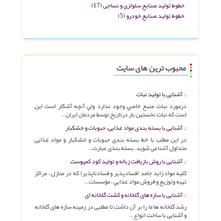
خطوط تولید صنایع سلولزی و نساجی
(17)
خطوط تولید صنایع خودرو
(5)
محبوب ترین های سایت
آشنایی با تولید نبات
درمورد نبات منبع خاصي وجود ندارد ولي آنچه آشکار است اين
است که نبات نخستين بار درتاريخ توسط مردمان ايران…
آشنایی با بسته بندی مواد غذایی، حبوبات و خشکبار
در این مطلب با خط بسته بندی حبوبات و خشکبار و مواد غذایی
متداول آشنا می شوید. بسته بندی عبارت…
آشنایی با روش بازیافت زباله و تولید کود کمپوست
کليه مواد زايد جامد (فسادپذير و فسادناپذير) که در منازل ، مراکز
تهيه وتوزيع و فروش مواد غذايي ، مؤسسات…
آشنایی با سازه های گلخانه و کشت گلخانه ای
رشد گلخانه ها ما را بر آن داشت تا مطلبی در زمینه سازه های گلخانه
و آشنایی با ساخت انواع…