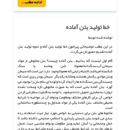
ادامه مطلب...
خط تولید بتن آماده
نوشته شده توسط
در این مطلب توضیحاتی پیرامون خط تولید بتن آماه و نحوه تولید بتن
آماده تقدیم حضورتان می گردد.
گام اول اینست که بدانیم ، بتن آماده چیست؟ بتن مخلوطی از مواد
سیمانی،آب،سنگدانه(معمولا شن وماسه یا سنگ
شکسته)میباشد.اشتباه رایجی که معمولا وجود دارد این است که سیمان
وبتن موادی یکسان هستند ومشابه یکدیگر. سیمان پودر ریزی است که
چسبندگی بین سنگدانه ها را ایجاد کرده وتوده ای بنام بتن را بوجود می
آورد. بتن آماده بتنی است که به صورت مخلوطی تازه وسخت نشده
(روان) به مشتری تحویل داده میشود. با توجه به قابلیت سفارشی کردن
خواص آن برای کارهای مختلف ومقاومت ودوام آن در مواجهه با شرایط
محیطی مختلف ،بتن آماده یکی از مواد متداول و چندمنظوره ساختمانی
است.
مخلوط های بتن برای دستیابی به خواص مورد نیاز جهت استفاده، رده
بندی می شوند.بتن بایستی پایداری یا اسلامپ صحیحی داشته باشد تا
حمل وجابجایی را آسان نماید.ونیز مقاومت ودوام مناسبی جهت تحمل
بارهای وارده در شرایط محیطی پیش بینی شده وشرایط بهره برداری