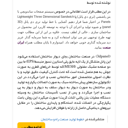
نوشته شده توسط
در این مطلب قرار است اطلاعاتی در خصوص
سيستم صفحات ساندويچي با
یا
بتن پاششي (تري دي پانل)
Lightweight Three Dimensional Sandwich
Panels در اختیار شما قرار دهیم. آشنایی با خط تولید تری دی پانل (3D
panel) و شیوه تولید و اجرای آن با توجه به توسعه کاربرد این محصول در
ساختمان سازی ، خالی از لطف نیست. علاوه بر این از این مطالب جهت
تهیه طرح توجیهی نیز می توان استفاده کرد و به شما سرمایه گذار عزیز
دید سرمایه گذاری خوبی خواهد داد. امیدوارم تا پایان مطلب همراه
ایران
صنعت
بمانید.
(3dpanel) در صنعت ساختمان بجای دیوار ساختمان استفاده می‌شود
این پانل متشکل از یک لایه عایق پلی استایرن نسوز منبسط(EPS) ما بین
دو صفحه مشبک مفتولی (MESH)که توسط خرپاهای قطری به صورت
جوش به هم متصل شده است که تحت کنترل کیفیت دقیق تولید و با
نظارت اصولی متخصصان امور ساختمانی نصب و اجرا می‌گردد.در این
تکنولوژی سازه‌های پیش ساخته سبک به صورت اتصالات یکپارچه تولید
ودر ساختمان به صورت دیوار به دیوار، سقف به دیوار و دیوار به پی
نصب و اجرا میگردد و پس از نصب تأسیسات ساختمان به وسیله
دستگاه عملیات بتن پاشی (شات کریت) صورت میگیرد این روش باعث
یکپارچگی در اتصلات شده، استحکام و پایداری ساختمان را در مقابل
نیروهای دینامیکی حاصل از زلزله یا طوفان افزایش می‌دهد.
منتشرشده در
خطوط تولید صنعت راه و ساختمان
ادامه مطلب...