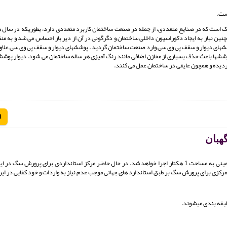
) با نام اختصار( PVC) یک نوع پلیمر ترموپلاستیک است که در صنایع متعددی، از جمله در صنعت ساختمان کاربرد متعددی دارد، بطوریکه د
ن نیاز به ایجاد دکوراسیون داخلی ساختمان و دگرگونی در آن از دیر باز احساس می شد و به منظ
وششهای دیوار و سقف پی وی سی وارد صنعت ساختمان گردید . پوششهای دیوار و سقف پی وی سی علاوه 
پوششها باعث حذف بسیاری از مخازن اضافی مانند رنگ آمیزی هر ساله ساختمان می شود. دیوار پوشش
ردیده و همچون عایقی در ساختمان عمل می کنند.
ا
هبان
هدف از اجرای این پروژه تاسیس مرکزی برای پرورش سگ های نگهبان می باشد که در زمینی به مساحت 1 هکتار اجرا خواهد شد. در حال حاضر مرکز استانداردی برا
مرکزی برای پرورش سگ بر طبق استاندارد های جهانی موجب عدم نیاز به واردات و خود کفایی در این
طبقه بندی میشوند.