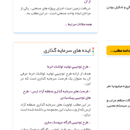
از آن
يه) مي‌باشد و از لحاظ مقاومت فيزيکي و شکيل بودن
دریافت زمین جهت اجرای پروژه های صنعتی ، یکی از
مراحل ایجاد واحد صنعتی است ، در این مطلب به…
همه مقالات مرتبط ...
ایده های سرمایه گذاری
دامه مطلب...
طرح توجيهي توليد لواشك خرما
هدف از ارائه طرح توجيهي توليد لواشك خرما عرفی
آن به عنوان یک فرصت سرمایه گذاری است که در
این…
وزه ميليونها نفر
فرصت های سرمایه گذاری منطقه آزاد ارس - طرح
های توجیهی پیشنهادی
رتست از یک سری حرکات منظم، مرتب و
در این مطلب اولویت های سرمایه گذاری منطقه آزاد
 بر سیستم عصبی،
ارس که از وب سایت این مجموعه برداشته شده است
برای…
طرح توجیهی کارگاه عروسک سازی
مقاله ی پیش رو، طرح توجیهی کارگاه عروسک سازی