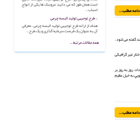
است.همان طور که می دانید عروسک ها یکی از انواع
اسباب…
دامه مطلب...
طرح توجیهی تولید البسه چرمی
هدف از ارائه طرح توجیهی تولید البسه چرمی ، معرفی
آن به عنوان یک فرصت سرمایه گذاری و یک طرح…
اند گفته می شود .
همه مقالات مرتبط ...
دم عادی به سادگی امكانپذير نبود، چرا كه استفاده از امكانات اينترنت نياز به دانش خاصی داشت. محيط خط فرماني(Command Line) و ساختار غير گرافيكی
ان قرار مي‌داد، روز به روز بر
گويي به خيل عظيم
دامه مطلب...