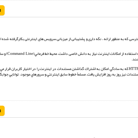
ا
زات دسترسی که به منظور ارائه ، نگه داری و پشتیبانی از میزبانی سرویس های اینترنتی بکارگرفته شده 
تا قبل از دهه 90 استفاده از اينترنت برای مر
شند.
در اوايل دهه 90، پس از به وجود آمدن مفهوم وب در اينترنت (سال 1993 ) و پروتكل HTTP كه به سادگي امكان به اشتراك گذاشتن مستندات در اينترنت را در اختيار كاربر
تندات نيز روز به روز افزايش يافت. مسلماً خطوط سابق اينترنتي و سرورهاي موجود، توانايي جواب
ا