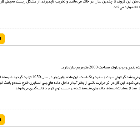
اسان اين ظروف تا چندين سال در خاك مي مانند و تخريب ناپذيرند. از مشكل زيست محيطي ظر
 لطمه وارد مي كند.
ا
ک مساحت 2000 مترمربع بیان دارد.
پلي استايرن انبساطي يا به اختصار EPS که از نظر ظاهري مانند فوم پلي استايرن ضد آتش مي باشد گرانولي سبك و 
شود. اين گاز در اثر حرارت ناشي از بخار آب از داخل دانه هاي پلي استايرن خارج شده و باعث ان
ا