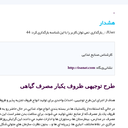
×
هشدار
JUser: :_بارگذاری :نمی توان کاربر را با این شناسه بارگذاری کرد: 44
کارشناس صنایع غذایی
نشانی وبگاه:
http://isanat.com
طرح توجیهی ظروف یکبار مصرف گیاهی
هدف از اجرای این طرح توجیهی ، احداث واحدی برای تولید انواع ظروف تجزیه پذیر و ظر
در حالي كه استفاده از پلاستيك ها در بسته بندي انواع مواد غذايي در حال حاضر رو ب
ظروف يك بار مصرف كه از منابع نفتي توليد مي شوند، براي سلامت بدن مضر است اين در
مصرف در مدارس، بيمارستان ها، رستوران ها و ادارات مفيد مي دانند.اين گرايش روزاف
مراكزي در نقاط مختلف، انباري ها، زيرپله اي ها و... بدون نظارت سازمان هاي متولي ش