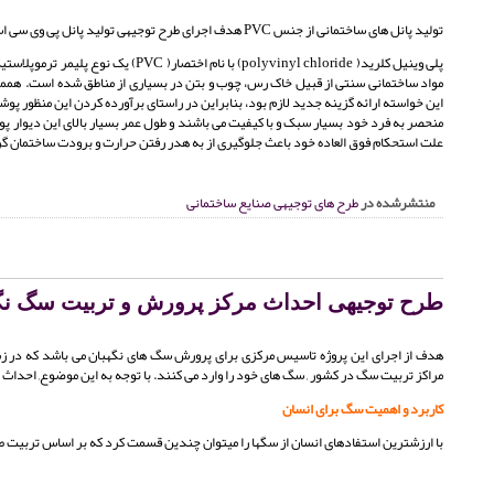
تولید پانل های ساختمانی از جنس PVC هدف اجرای طرح توجیهی تولید پانل پی وی سی است.
پلی وینیل کلرید( polyvinyl chloride
مواد ساختمانی سنتی از قبیل خاک رس، چوب و بتن در بسیاری از مناطق شده است. هممچنی
این خواسته ارائه گزینه جدید لازم بود، بنابراین در راستای برآورده کردن این منظور پ
منحصر به فرد خود بسیار سبک و با کیفیت می باشند و طول عمر بسیار بالای این دیوار 
علت استحکام فوق العاده خود باعث جلوگیری از به هدر رفتن حرارت و برودت ساختمان گ
منتشرشده در
طرح های توجیهی صنایع ساختمانی
طرح توجیهی احداث مرکز پرورش و تربیت سگ نگ
مراکز تربیت سگ در کشور , سگ های خود را وارد می کنند. با توجه به این موضوع, احداث 
کاربرد و اهمیت سگ برای انسان
با ارزشترین استفادهای انسان از سگها را میتوان چندین قسمت کرد که بر اساس تربیت 