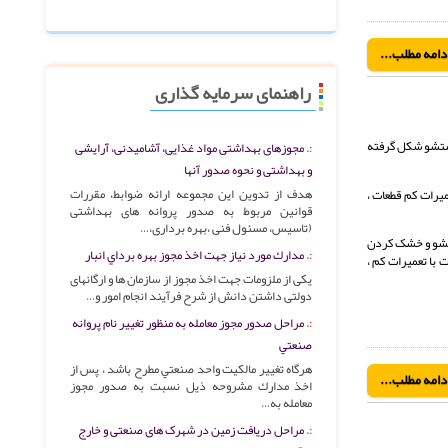
دامه مطلب...
راهنمای سرمایه گذاری
شستشو شکل گرفته
مجوزهای بهداشتی مواد غذایی، آشامیدنی، آرایشی
و بهداشتی و نحوه صدور آنها
هدف از تدوین این مجموعه ارائه ضوابط، مقررات
یرات کم قطعات ،
قوانین مربوط به صدور پروانه های بهداشتی
(‌تاسیس، مسئول فنی ،بهره برداری،…
ستشو و خشک کردن
مدارك مورد نياز جهت اخذ مجوز بهره برداي انبار
با تعمیرات کم ،
یکی از ملزومات جهت اخذ مجوز از سازمان ها و ارگانهای
دولتی داشتن دانش از شرح فرآیند انجام امور و…
مراحل صدور مجوز معامله به منظور تغيير نام پروانه
صنعتي
هرگاه تغيير مالكيت واحد صنعتي مطرح باشد ، پس از
دامه مطلب...
اخذ مدارك مشروحه ذيل نسبت به صدور مجوز
معامله به…
مراحل دریافت زمین در شهرک های صنعتی و خارج