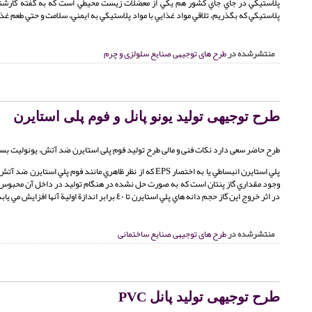
پلاستيكي در جاي جاي كشور هم يكي از معضلات زيست محيطي است كه به گفته كارشن
پلاستيكي كه بگذريم، تلاقي مواد غذايي با مواد پلاستيكي به ايمني، سلامت و حتي طعم غذا
منتشرشده در
طرح های توجیهی صنایع سلولزی و چرم
طرح توجیهی تولید یونو پانل و فوم پلی استایرن
طرح حاضر سعی دارد نکات فنی و مالی طرح تولید فوم پلی استایرن ضد آتش، یونولیت بسته بندی و یونوبلو
وجود مقداري گاز پنتان است كه به صورت حل نشده در هنگام توليد در داخل آن محبوس مي 
در اثر خروج اين گاز حجم دانه هاي پلي استايرن تا ٤٠ برابر اندازة اولية آنها افزايش مي يابد. بعد از عمليات انبساط، دانه هاي منبسط شده بر حسب نوع كاربرد قالب گيري مي شوند.
منتشرشده در
طرح های توجیهی صنایع ساختمانی
طرح توجیهی تولید پانل PVC