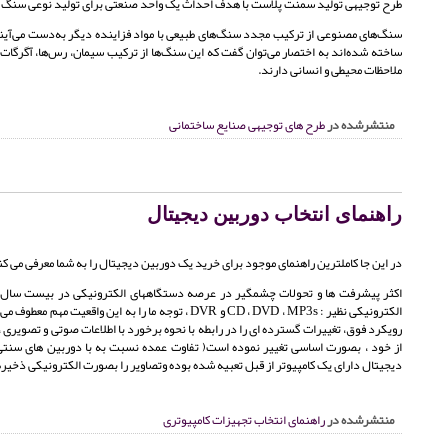
طرح توجیهی تولید سمنت پلاست با هدف احداث یک واحد صنعتی برای تولید نوعی سنگ
سنگ‌های مصنوعی از ترکیب مجدد سنگ‌های طبیعی با مواد فزاینده دیگر به‌دست می‌آیند 
ساخته شده‌اند به اختصار می‌توان گفت که این سنگ‌ها از ترکیب سیمان، رس‌ها، آگرگات‌ه
ملاحظات محیطی و انسانی دارند.
منتشرشده در
طرح های توجیهی صنایع ساختمانی
راهنمای انتخاب دوربین دیجیتال
در این جا کاملترین راهنمای موجود برای خرید یک دوربین دیجیتال را به شما معرفی می 
اکثر پیشرفت ها و تحولات چشمگیر در عرصه دستگاههای الکترونیکی در بیست سال 
الکترونیکی نظیر : CD ، DVD ، MP3s و DVR ، توجه ما ر
رویکرد فوق، تغییرات گسترده ای را در رابطه با نحوه برخورد با اطلاعات صوتی و تصویری 
از خود ، بصورت اساسی تغییر نموده است( تفاوت عمده نسبت به با دوربین های سنتی )
دیجیتال دارای یک کامپیوتر از قبل تعبیه شده بوده وتصاویر را بصورت الکترونیکی ذخیره 
منتشرشده در
راهنمای انتخاب تجهیزات کامپیوتری