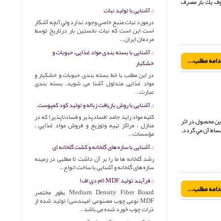
وف يك بار مصرف
آشنایی با تولید نبات
درمورد نبات منبع خاصي وجود ندارد ولي آنچه آشکار
است اين است که نبات نخستين بار درتاريخ توسط
مردمان ايران…
آشنایی با بسته بندی مواد غذایی، حبوبات و
دامه مطلب...
خشکبار
در این مطلب با خط بسته بندی حبوبات و خشکبار و
مواد غذایی متداول آشنا می شوید. بسته بندی
عبارت…
آشنایی با روش بازیافت زباله و تولید کود کمپوست
کليه مواد زايد جامد (فسادپذير و فسادناپذير) که در
سفيد رنگ است. اين ماده اولين بار در سال 1950 توليد گرديد. انبساط اين محصول در اثر
منازل ، مراکز تهيه وتوزيع و فروش مواد غذايي ،
بساط آن مي گردد.
مؤسسات…
آشنایی با سازه های گلخانه و کشت گلخانه ای
رشد گلخانه ها ما را بر آن داشت تا مطلبی در زمینه
سازه های گلخانه و آشنایی با ساخت انواع…
فرآیند تولید MDF (ام دی اف)
دامه مطلب...
Medium Density Fiber Board بطور مختصر
MDF نوعی چوب مصنوعی (مهندسی) تولید شده از
ذرات چوب خورد شده می باشد…