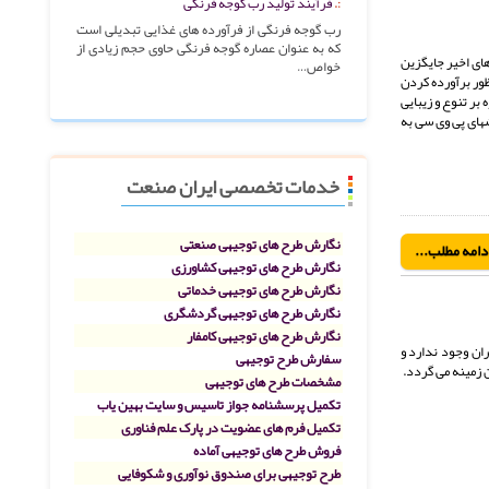
فرآیند تولید رب گوجه فرنگی
رب گوجه فرنگی از فرآورده های غذایی تبدیلی است
که به عنوان عصاره گوجه فرنگی حاوی حجم زیادی از
ر سال های اخیر جایگزین
خواص…
ور برآورده کردن
بر تنوع و زیبایی
های پی وی سی به
خدمات تخصصی ایران صنعت
نگارش طرح های توجیهی صنعتی
دامه مطلب...
نگارش طرح های توجیهی کشاورزی
نگارش طرح های توجیهی خدماتی
نگارش طرح های توجیهی گردشگری
نگارش طرح های توجیهی کامفار
ی پرورش سگ در ایران وجود ندارد و
سفارش طرح توجیهی
 زمینه می گردد.
مشخصات طرح های توجیهی
تکمیل پرسشنامه جواز تاسیس و سایت بهین یاب
تکمیل فرم های عضویت در پارک علم فناوری
فروش طرح های توجیهی آماده
طرح توجیهی برای صندوق نوآوری و شکوفایی