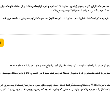
سمنت پلاست به عنوان محصول اين طرح آميزه‌اي از سيمان و مواد پليمري مي‌باشد. اين محصولات داراي تنوع بسيار زيادي (حدود 280 قالب و طرح اول
سنگ مرمر، کاشي، سراميک، موزائيک و غيره مي باشد.
99 درصد) اين محصولات ترکيب سيمان با ماسه مي‌باشد.
ا
مرکز در تهران فعالیت خواهد کرد و خدماتی از قبیل انواع ماساژهای بدن ارائه خواهد نمود.
سترس و فشارعضلاني و درد ناشي از صدما ت و سرعت بهبود ناراحتيهاي حاد و مزمن كمك مي كند. امر
کلمه ماساژ از یک کلمه یونانی به نام Massein که به معنای ما لیدن است و مربوط به یک لغت لاتین Manus به معنای دست گرفته شده است. ولی به طور کلی، ماساژ عبا
بارتست از یک سری حرکات و مهارتهای دستی که بطورمنظم و مخصوص بر روی بافتهای بدن جهت تأثیر