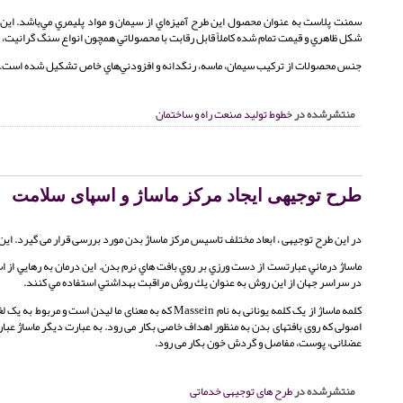
شکل ظاهري و قيمت تمام شده کاملاً قابل رقابت با محصولاتي همچون انواع سنگ گرانيت، 
جنس محصولات از ترکيب سيمان، ماسه، رنگدانه و افزودني‌هاي خاص تشکيل شده است. لازم به ذکر است که بخش اعظم (حدود 
منتشرشده در
خطوط تولید صنعت راه و ساختمان
طرح توجیهی ایجاد مرکز ماساژ و اسپای سلامت
در این طرح توجیهی ، ابعاد مختلف تاسیس مرکز ماساژ بدن مورد بررسی قرار می گیرد. این 
ماساژ درماني عبارتست از دست ورزي بر روي بافت هاي نرم بدن. اين درمان به رهايي از ا
در سراسر جهان از اين روش به عنوان يك روش مراقبت بهداشتي استفاده مي كنند.
اصولی که روی بافتهای بدن به منظور اهداف خاصی بکار می رود. به عبارت دیگر ماساژ ع
عضلانی، پوست، مفاصل و گردش خون بکار می رود.
منتشرشده در
طرح های توجیهی خدماتی