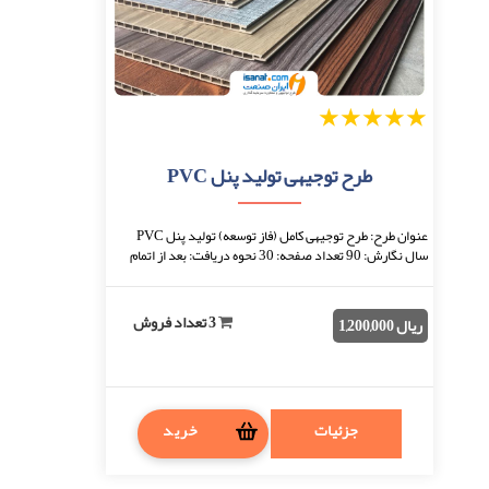
1
2
3
4
5
طرح توجیهی تولید پنل PVC
عنوان طرح: طرح توجیهی کامل (فاز توسعه) تولید پنل PVC
سال نگارش: 90 تعداد صفحه: 30 نحوه دریافت: بعد از اتمام
پرداخت، فایل قابل دانلود خواهد بود. ف ...
3 تعداد فروش
ریال 1,200,000
جزئیات
خرید