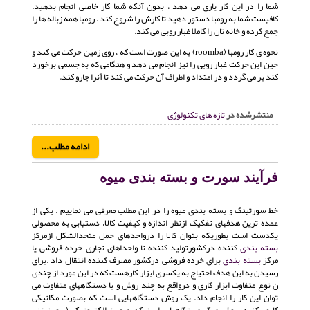
شما را در این کار یاری می دهد ، بدون آنکه شما کار خاصی انجام بدهید.
کافیست شما به رومبا دستور دهید تا کارش را شروع کند . رومبا همه زباله ها را
جمع کرده و خانه تان را کاملا غبار روبی می کند.
نحوه ی کار رومبا (roomba) به این صورت است که ، روی زمین حرکت می کند و
حین این حرکت غبار روبی را نیز انجام می دهد و هنگامی که به جسمی برخورد
کند بر می گردد و در امتداد و اطراف آن حرکت می کند تا آنرا جارو کند.
منتشرشده در
تازه های تکنولوژی
ادامه مطلب...
فرآيند سورت و بسته بندی میوه
خط سورتینگ و بسته بندی میوه را در این مطلب معرفی می نماییم . یکی از
عمده ترین هدفهای تفکیک ازنظر اندازه و کیفیت کالا، دستیابی به محصولی
یکدست است بطوریکه بتوان کالا را درواحدهای حمل متحدالشکل ازمرکز
بسته بندی
کننده درکشورتولید کننده تا واحداهای تجاری خرده فروشی یا
مرکز
بسته بندی
برای خرده فروشی درکشور مصرف کننده انتقال داد .برای
رسیدن به این هدف احتیاج به یکسری ابزار کارهست که در این مورد از چندی
ن نوع متفاوت ابزار کاری و درواقع به چند روش و با دستگاههای متفاوت می
توان این کار را انجام داد. یک روش دستگاههایی است که بصورت مکانیکی
کارمی کنند . روش دیگر دستگاههایی است که بصورت الکترونیکی (سورت زنی