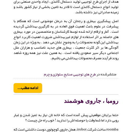
هدف از اجرای طرح توجیهی تولید دستمال کاغذی ، ایجاد واحدی صنعتی برای
تولید انواع دستمال کاغذی است تا قادر به تامین بخشی از نیاز کشور باشد و
زمینه صادراتی نیز داشته باشد.
اصل پیشگیری بیماری و رجحان آن به درمان موضوعی است که همگام با
پیشرفت در علوم باعث اهمیت فوق العاده در به کارگیری بهداشتی گردیده
است . آمار و ارقام ارائه شده توسط کارشناسان و متخصصین در مورد بیماری
های حاصله بر اثر استفاده از لوازم غیربهداشتی ضرورت اهمیت کاربرد انواع
بهداشتی این گونه محصولات را به وضوح نشان می دهد . به ویژه در این زمان
آلودگی ها بر اثر کثرت جمعیت ، بیماری های جدید نامناسب و هزاران علل
اجتماعی دیگر سیر صعودی یافته است . به همین علت نیز همه روزه شاهد
روند فرآیند مصرف محصولات بهداشتی می باشیم .
منتشرشده در
طرح های توجیهی صنایع سلولزی و چرم
ادامه مطلب...
رومبا ، جاروی هوشمند
حتما برایتان موقعیتی پیش آمده است که خانه تان نیاز به تمیز شدن و غبار
روبی دارد اما شما وقت یا حوصله اش را ندارید ! خوب راه حل چیست ؟
roomba ساخت شرکت irobot، همان جاروی کوچولوی دوست داشتنی است که