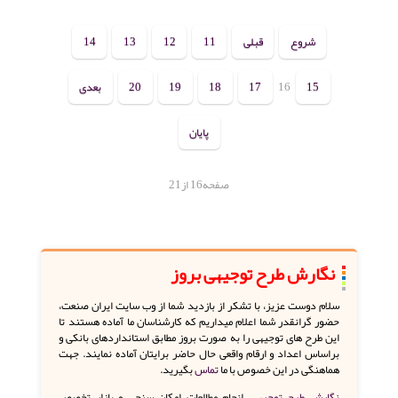
شروع
قبلی
11
12
13
14
15
16
17
18
19
20
بعدی
پایان
صفحه16 از21
نگارش طرح توجیهی بروز
سلام دوست عزیز، با تشکر از بازدید شما از وب سایت ایران صنعت،
حضور گرانقدر شما اعلام میداریم که کارشناسان ما آماده هستند تا
این طرح های توجیهی را به صورت بروز مطابق استانداردهای بانکی و
براساس اعداد و ارقام واقعی حال حاضر برایتان آماده نمایند. جهت
هماهنگی در این خصوص با ما
تماس
بگیرید.
نگارش طرح توجیهی،
انجام مطالعات امکان سنجی و بازار تخصص