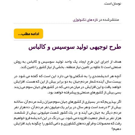
نوسان است.
منتشرشده در
تازه های تکنولوژی
ادامه مطلب...
طرح توجیهی تولید سوسیس و کالباس
هدف از اجرای این طرح ایجاد یک واحد تولید سوسیس و کالباس به روش
صنعتی است تا علاوه بر تامین نیاز منطقه ، بخشی از نیاز کشور را تامین کند.
آنچه هر اندیشمندی را به شگفتی وا می دارد این است كه گفته می شود در
بیست سال آینده شمار مردم جهان به دو برابر بیش از این كه هست، افزایش
خواهد یافت و این افزایش در میان مردمی كه در كشورهای جهان سوم می زیند
بسی بیش از كشورهای صنعتی و پیشرفته خواهد بود.
اگر بپذیریم كه در بسیاری از كشورهای جهان سوم میزان رشد مردم آن، سالانه
بیش از ۳ درصد است و هر سال در برابر یك میلیون نفر مردم آن، ده هزار نفر
مردم دیگر به جهان می آیند و در یك كشور شصت میلیونی بیش از ششصد
هزار نفر بر شمار جمعیت افزوده می شود، بی درنگ در این اندیشه فرو خواهیم
رفت كه محصولات و فرآورده های كشاورزی و دامی كشور را چگونه باید افزایش
دهیم؟