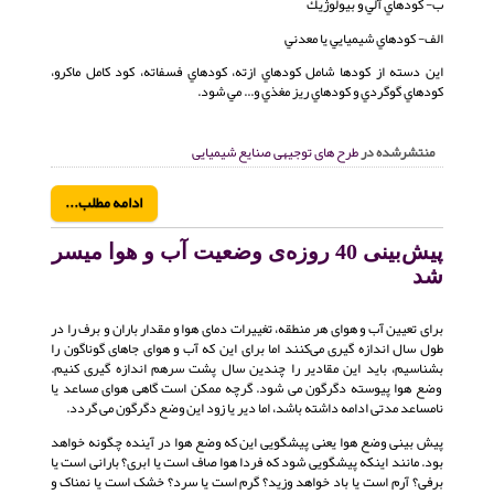
ب- كودهاي آلي و بيولوژيك
الف- كودهاي شيميايي يا معدني
اين دسته از كودها شامل كودهاي ازته، كودهاي فسفاته، كود كامل ماكرو،
كودهاي گوگردي و كودهاي ريز مغذي و... مي شود.
منتشرشده در
طرح های توجیهی صنایع شیمیایی
ادامه مطلب...
پیش‌بینی 40 روزه‌ی وضعیت آب و هوا میسر
شد
برای تعیین آب و هوای هر منطقه، تغییرات دمای هوا و مقدار باران و برف را در
طول سال اندازه گیری می‌كنند اما برای این كه آب و هوای جاهای گوناگون را
بشناسیم، باید این مقادیر را چندین سال پشت سرهم اندازه گیری كنیم.
وضع هوا پیوسته دگرگون می شود. گرچه ممکن است گاهی هوای مساعد یا
نامساعد مدتی ادامه داشته باشد، اما دیر یا زود این وضع دگرگون می گردد.
پیش بینی وضع هوا یعنی پیشگویی این که وضع هوا در آینده چگونه خواهد
بود. مانند اینکه پیشگویی شود که فردا هوا صاف است یا ابری؟ بارانی است یا
برفی؟ آرم است یا باد خواهد وزید؟ گرم است یا سرد؟ خشک است یا نمناک و