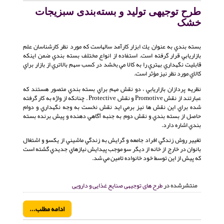
طرح توجیهی تولید‌ و بسته‌بندی سبزیجات
خشک
بسته بندي به عنوان يك ابزار كارآمد سالهاست كه مورد نظر كارشناسان علم
بازاريابي قرار گرفته است. استفاده از انواع مختلف بسته بندي ضمن اينكه
قابليت نگهداري بهتري را به كالا مي بخشد در كسب سهم بالاتري از بازار براي
كالاي مورد نظر نيز مؤثر است.
نظريه پردازان بازاريابي ، دو نقش مهم براي بسته بندي متصور هستند كه
عبارتند از نقش Promotive و نقش Protective . چنانكه از واژه به كار گرفته
شده براي اين نقش ها نيز برمي ايد نقش نخست به وجه نگهداري و دوام
حاصل از بسته بندي و نقش دوم به جنبه آگاهي دهنده و پيش برنده بسته
بندي اشاره دارد.
تغيير روش زندگي افراد جامعه و گرايش به زندگي ماشيني از يكسو و اشتغال
بانوان در خارج از خانه از ديگر سو موجب پيدايش نيازهاي جديدي گشته است
كه پيش از اين توسط خود خانواده تامين مي شد.
منتشرشده در
طرح های توجیهی صنایع غذایی و دارویی
ادامه مطلب...