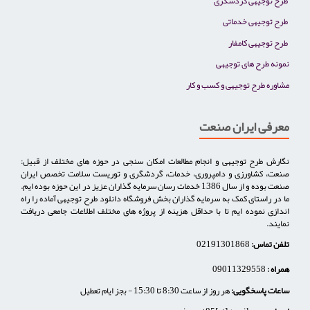
طرح توجیهی گردشگری
طرح توجیهی خدماتی
طرح توجیهی کامفار
نمونه طرح های توجیهی
مشاوره طرح توجیهی و کسب و کار
معرفی ایران صنعت
نگارش طرح توجیهی و انجام مطالعات امکان سنجی در حوزه های مختلف از قبیل:
صنعت، کشاورزی و دامپروری، خدمات، گردشگری و توریست سلامت تخصص ایران
صنعت بوده و از سال 1386 خدمات رسان سرمایه گذاران عزیز در این حوزه بوده ایم.
ما در راستای کمک به سرمایه گذاران بخش فروشگاه دانلود طرح توجیهی آماده را راه
اندازی نموده ایم تا با حداقل هزینه از پروژه های مختلف اطلاعات جامعی دریافت
نمایند.
تلفن تماس:
02191301868
همراه :
09011329558
ساعات پاسخگویی:
هر روز از ساعت 8:30 تا 15:30 - بجز ایام تعطیل