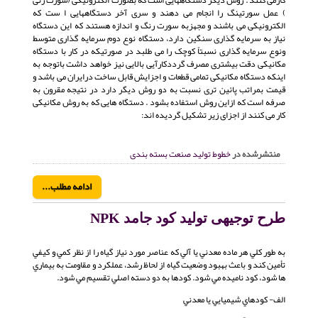
) عمل سورتینگ را انجام می دهند و سری آخر دستگاههایی ا ست که
الکترونیکی می باشند و مجهزبه سورت رنگ و اندازه هستند که این دستگاه
نیاز به سرمایه گذاری سنگین دارد، دستگاه نوع دوم سرمایه گذاری متوسط
ونوع سرمایه گذاری نسبتاً کوچک را می طلبد در صورتیکه در کار با دستگاه
مکانیکی دقت بیشتری مصرف گرددکارآیی بالایی نیز خواهد داشت باتوجه به
اینکه دستگاه مکانیکی تمامی قطعات و اجزایش قابل ساخت درایران می باشد و
قیمت بمراتب پائین تری نسبت به دو روش دیگر دارد در نتیجه مقرون به
صرفه است که ازاین روش استفاده بشود . دستگاه هایی که به روش مکانیکی
کار می کنند از اجزای زیر تشکیل گردیده اند:
منتشرشده در
خطوط تولید صنعت بسته بندی
ادامه مطلب...
طرح توجیهی تولید کود جامد NPK
به طور كلي هر ماده معدني يا آلي كه عناصر مورد نياز گياه را از نظر كمي و كيفي
تأمين كند و باعث بهبود وضعيت گياه از لحاظ رشد، عملكرد و مقاومت به بيماري
ها شود، كود ناميده مي شود. كودها به دو دسته اصلي تقسيم مي شود.
الف- كودهاي شيميايي يا معدني