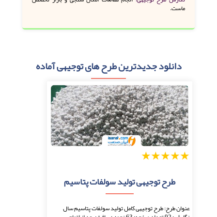
ماست.
دانلود جدیدترین طرح های توجیهی آماده
1
2
3
4
5
طرح توجیهی تولید سولفات پتاسیم
عنوان طرح: طرح توجیهی کامل تولید سولفات پتاسیم سال
نگارش: 92 تعداد صفحه: 63 نحوه دریافت: بعد از اتمام