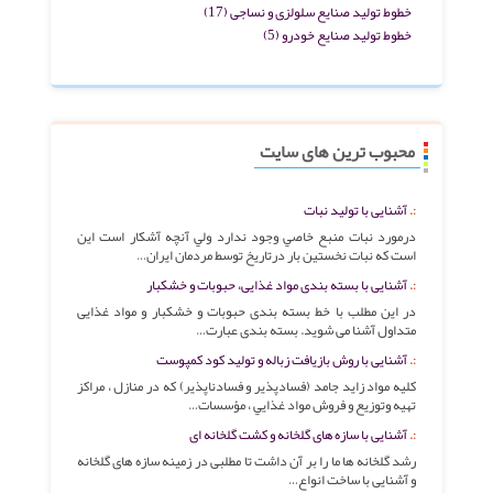
خطوط تولید صنایع سلولزی و نساجی
(17)
خطوط تولید صنایع خودرو
(5)
محبوب ترین های سایت
آشنایی با تولید نبات
درمورد نبات منبع خاصي وجود ندارد ولي آنچه آشکار است اين
است که نبات نخستين بار درتاريخ توسط مردمان ايران…
آشنایی با بسته بندی مواد غذایی، حبوبات و خشکبار
در این مطلب با خط بسته بندی حبوبات و خشکبار و مواد غذایی
متداول آشنا می شوید. بسته بندی عبارت…
آشنایی با روش بازیافت زباله و تولید کود کمپوست
کليه مواد زايد جامد (فسادپذير و فسادناپذير) که در منازل ، مراکز
تهيه وتوزيع و فروش مواد غذايي ، مؤسسات…
آشنایی با سازه های گلخانه و کشت گلخانه ای
رشد گلخانه ها ما را بر آن داشت تا مطلبی در زمینه سازه های گلخانه
و آشنایی با ساخت انواع…