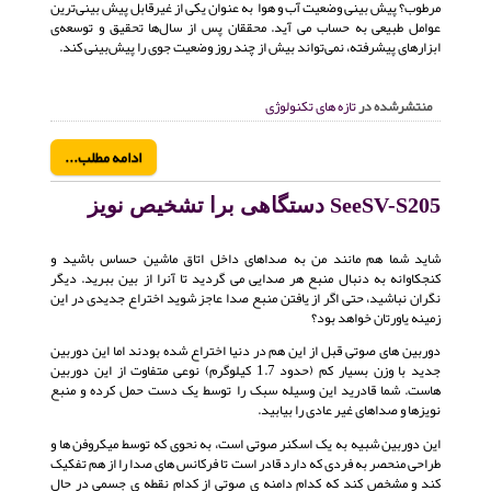
مرطوب؟ پیش بینی وضعیت آب و هوا به عنوان یکی از غیرقابل پیش بینی‌ترین
عوامل طبیعی به حساب می آید. محققان پس از سال‌ها تحقیق و توسعه‌ی
ابزارهای پیشرفته، نمی‌تواند بیش از چند روز وضعیت جوی را پیش‌بینی کند.
منتشرشده در
تازه های تکنولوژی
ادامه مطلب...
SeeSV-S205 دستگاهی برا تشخیص نویز
شاید شما هم مانند من به صداهای داخل اتاق ماشین حساس باشید و
کنجکاوانه به دنبال منبع هر صدایی می گردید تا آنرا از بین ببرید. دیگر
نگران نباشید، حتی اگر از یافتن منبع صدا عاجز شوید اختراع جدیدی در این
زمینه یاورتان خواهد بود؟
دوربین های صوتی قبل از این هم در دنیا اختراع شده بودند اما این دوربین
جدید با وزن بسیار کم (حدود 1.7 کیلوگرم) نوعی متفاوت از این دوربین
هاست. شما قادرید این وسیله سبک را توسط یک دست حمل کرده و منبع
نویزها و صداهای غیر عادی را بیابید.
این دوربین شبیه به یک اسکنر صوتی است، به نحوی که توسط میکروفن ها و
طراحی منحصر به فردی که دارد قادر است تا فرکانس های صدا را از هم تفکیک
کند و مشخص کند که کدام دامنه ی صوتی از کدام نقطه ی جسمی در حال