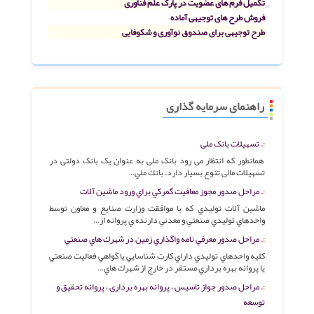
تکمیل فرم های عضویت در پارک علم فناوری
فروش طرح های توجیهی آماده
طرح توجیهی برای صندوق نوآوری و شکوفایی
راهنمای سرمایه گذاری
تسهیلات بانک ملی
همانطور که انتظار می رود بانک ملی به عنوان یک بانک دولتی در
تسهیلات مالی تنوع بسیار دارد. بانك ملي…
مراحل صدور مجوز معافيت گمركي براي ورود ماشين آلات
ماشين آلات توليدي كه با موافقت وزارت صنايع و معاون توسط
واحدهاي توليدي صنعتي و معدني دارنده ي پروانه از…
مراحل صدور معرفي نامه واگذاري زمين در شهرك هاي صنعتي
كليه واحدهاي توليدي داراي كارت شناسايي يا گواهي فعاليت صنعتي
يا پروانه بهره برداري مستقر در خارج از شهرك هاي…
مراحل صدور جواز تاسیس ، پروانه بهره برداری ، پروانه تحقیق و
توسعه