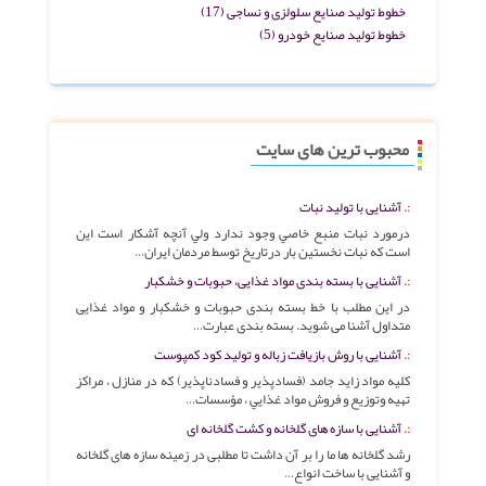
خطوط تولید صنایع سلولزی و نساجی
(17)
خطوط تولید صنایع خودرو
(5)
محبوب ترین های سایت
آشنایی با تولید نبات
درمورد نبات منبع خاصي وجود ندارد ولي آنچه آشکار است اين
است که نبات نخستين بار درتاريخ توسط مردمان ايران…
آشنایی با بسته بندی مواد غذایی، حبوبات و خشکبار
در این مطلب با خط بسته بندی حبوبات و خشکبار و مواد غذایی
متداول آشنا می شوید. بسته بندی عبارت…
آشنایی با روش بازیافت زباله و تولید کود کمپوست
کليه مواد زايد جامد (فسادپذير و فسادناپذير) که در منازل ، مراکز
تهيه وتوزيع و فروش مواد غذايي ، مؤسسات…
آشنایی با سازه های گلخانه و کشت گلخانه ای
رشد گلخانه ها ما را بر آن داشت تا مطلبی در زمینه سازه های گلخانه
و آشنایی با ساخت انواع…