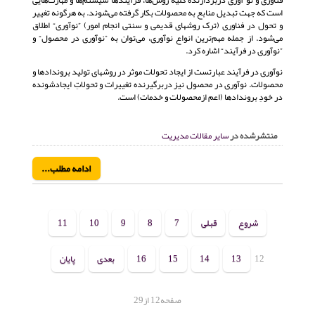
است که جهت تبدیل منابع به محصولات بکار گرفته می‌شوند. به هرگونه تغییر
و تحول در فناوری (ترک روشهای قدیمی و سنتی انجام امور) ”نوآوری“ اطلاق
می‌شود. از جمله مهم‌ترین انواع نوآوری، می‌توان به ”نوآوری در محصول“ و
”نوآوری در فرآیند“ اشاره كرد.
نوآوری در فرآیند عبارتست از ایجاد تحولات موثر در روشهای تولید بروندادها و
محصولات. نوآوری در محصول نیز دربرگیرنده تغییرات و تحولاتِ ایجادشونده
در خودِ بروندادها (اعم ازمحصولات و خدمات) است.
منتشرشده در
سایر مقالات مدیریت
ادامه مطلب...
شروع
قبلی
7
8
9
10
11
12
13
14
15
16
بعدی
پایان
صفحه12 از29