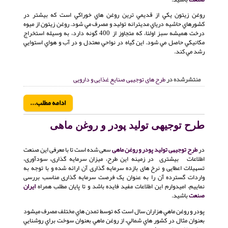
روغن زيتون يکي از قديمي ترين روغن هاي خوراکي است که بيشتر در
کشورهاي حاشيه درياي مديترانه توليد و مصرف مي شود. روغن زيتون از ميوه
درخت هميشه سبز اولئا، که متجاوز از 400 گونه دارد، به وسيله استخراج
مکانيکي حاصل مي شود. اين گياه در نواحي معتدل و در آب و هواي استوايي
رشد مي کند.
منتشرشده در
طرح های توجیهی صنایع غذایی و دارویی
ادامه مطلب...
طرح توجیهی تولید پودر و روغن ماهی
در
طرح توجیهی تولید پودر و روغن ماهی
سعی شده است تا با معرفی این صنعت
اطلاعات بیشتری در زمینه این طرح، میزان سرمایه گذاری، سودآوری،
تسهیلات اعطایی و نرخ های بازده سرمایه گذاری آن ارائه شده و با توجه به
واردات گسترده آن را به عنوان یک فرصت سرمایه گذاری مناسب بررسی
نماییم، امیدوارم این اطلاعات مفید فایده باشد و تا پایان مطلب همراه
ایران
صنعت
باشید.
پودر و روغن ماهي هزاران سال است كه توسط تمدن هاي مختلف مصرف ميشود
بعنوان مثال در كشور هاي شمالي، از روغن ماهي بعنوان سوخت براي روشنايي