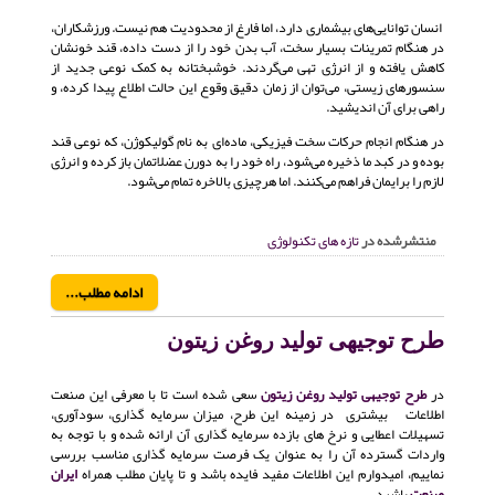
انسان توانایی‌های بیشماری دارد، اما فارغ از محدودیت هم نیست. ورزشکاران،
در هنگام تمرینات بسیار سخت، آب بدن خود را از دست داده، قند خونشان
کاهش یافته و از انرژی تهی می‌گردند. خوشبختانه به کمک نوعی جدید از
سنسورهای زیستی، می‌توان از زمان دقیق وقوع این حالت اطلاع پیدا کرده، و
راهی برای آن اندیشید.
در هنگام انجام حرکات سخت فیزیکی، ماده‌ای به نام گولیکوژن، که نوعی قند
بوده و در کبد ما ذخیره می‌شود، راه خود را به دورن عضلاتمان باز کرده و انرژی
لازم را برایمان فراهم می‌کنند. اما هرچیزی بالاخره تمام می‌شود.
منتشرشده در
تازه های تکنولوژی
ادامه مطلب...
طرح توجیهی تولید روغن زیتون
در
طرح توجیهی تولید روغن زیتون
سعی شده است تا با معرفی این صنعت
اطلاعات بیشتری در زمینه این طرح، میزان سرمایه گذاری، سودآوری،
تسهیلات اعطایی و نرخ های بازده سرمایه گذاری آن ارائه شده و با توجه به
واردات گسترده آن را به عنوان یک فرصت سرمایه گذاری مناسب بررسی
نماییم، امیدوارم این اطلاعات مفید فایده باشد و تا پایان مطلب همراه
ایران
صنعت
باشید.