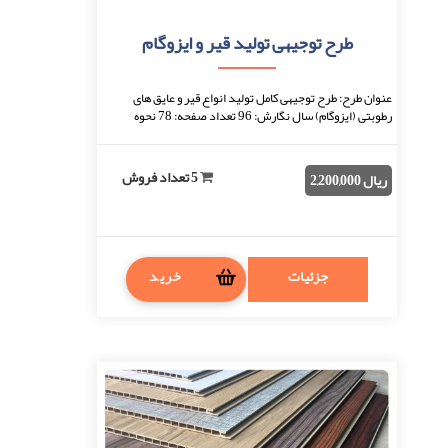
طرح توجیهی تولید قیر و ایزوگام
عنوان طرح: طرح توجیهی کامل تولید انواع قیر و عایق های
رطوبتی (ایزوگام) سال نگارش: 96 تعداد صفحه: 78 نحوه
دریافت: بعد از اتمام پرداخت، فایل قابل دان ...
5 تعداد فروش
ریال 2,200,000
جزئیات
خرید