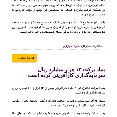
است که پزشکان را مستقیما در جریان مصرف سیگار و نوشیدن مایعات غیر
سالم قرار می‌دهد. این دندان‌ها به سنسوری بسیار حساس مجهز هستند که
در هنگام حرکت دهان و فک‌ها، به تشخیص هر نوعی از مواد خوردنی یا
دخانیات می‌پردازند.
باید با این موضوع کنار آمده و تحویل گزارشات دروغ به دکترتان را به دست
فراموشی بسپارید. زیرا او همواره از اخرین چیزی که نوشیده‌اید، آخرین باری
که مسواک زده‌اید و این که به تازگی سیگار کشیده‌اید یا خیر باخبر است.
منتشرشده در
تازه های تکنولوژی
ادامه مطلب...
بنیاد برکت ۱۳ هزار میلیارد ریال
سرمایه‌گذاری کارآفرینی کرده است
بنیاد برکت تاکنون در ۱۳۱ طرح کارآفرینی بیش از ۱۳ هزار و ۶۰۰ میلیارد ریال
سرمایه‌گذاری کرده است.
شیوه کارآفرینی بنیاد برکت در مناطق محروم و کمتر توسعه یافته، الگویی
کارآمد برای اشتغال زایی در تمامی کشور است.
بنیاد برکت وابسته به ستاد اجرایی فرمان حضرت امام (ره) که در سال 86