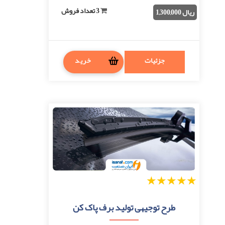
3 تعداد فروش
ریال 1,300,000
جزئیات
خرید
1
2
3
4
5
طرح توجیهی تولید برف پاک کن