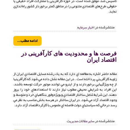
تاسیس شد، موفق شده است، در حوزه کارآفرینی با مشارکت افراد حقیقی یا
حقوقی، طرح‌های اقتصادی متنوعی را در مناطق کمتر برخوردار کشور راه‌اندازی
نماید.
منتشرشده در
اخبار سرمایه
ادامه مطلب...
فرصت ها و محدودیت های کارآفرینی در
اقتصاد ایران
مقاله حاضر اشاره به مطالعه اي دارد كه به يك رشته مسايل اقتصادي ايران از
زاويه كارآفريني پرداخته است . در اين مقاله نشان داده مي شود كه كارآفرينها
از چه ويژگيهايي برخوردارند و از اينرو مي توانند موتور حركت توسعه باشند.
اين افراد به شرايطي محيطي مطلوب نياز دارند تا استعدادهاي خود را بروز
دهند. اين شرايط شامل ساختار اقتصادي وبويژه وفور بنگاههاي خرد و متوسط، و
وجود اقتصاد آزاد مي شود. در ايران ساختار در هرسه بخش مناسب به نظر مي
رسد درحالي كه سياستهاي دولت فاصله اي ملموس با كاركرداقتصاد آزاد دارد.
منتشرشده در
سایر مقالات مدیریت