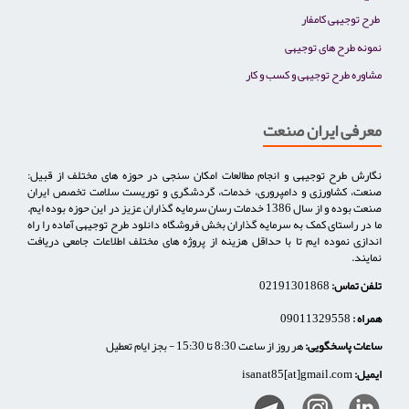
طرح توجیهی کامفار
نمونه طرح های توجیهی
مشاوره طرح توجیهی و کسب و کار
معرفی ایران صنعت
نگارش طرح توجیهی و انجام مطالعات امکان سنجی در حوزه های مختلف از قبیل:
صنعت، کشاورزی و دامپروری، خدمات، گردشگری و توریست سلامت تخصص ایران
صنعت بوده و از سال 1386 خدمات رسان سرمایه گذاران عزیز در این حوزه بوده ایم.
ما در راستای کمک به سرمایه گذاران بخش فروشگاه دانلود طرح توجیهی آماده را راه
اندازی نموده ایم تا با حداقل هزینه از پروژه های مختلف اطلاعات جامعی دریافت
نمایند.
تلفن تماس:
02191301868
همراه :
09011329558
ساعات پاسخگویی:
هر روز از ساعت 8:30 تا 15:30 - بجز ایام تعطیل
ایمیل:
isanat85[at]gmail.com