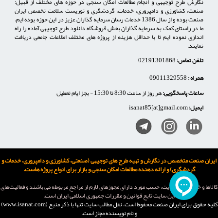
نگارش طرح توجیهی و انجام مطالعات امکان سنجی در حوزه های مختلف از قبیل:
صنعت، کشاورزی و دامپروری، خدمات، گردشگری و توریست سلامت تخصص ایران
صنعت بوده و از سال 1386 خدمات رسان سرمایه گذاران عزیز در این حوزه بوده ایم.
ما در راستای کمک به سرمایه گذاران بخش فروشگاه دانلود طرح توجیهی آماده را راه
اندازی نموده ایم تا با حداقل هزینه از پروژه های مختلف اطلاعات جامعی دریافت
نمایند.
تلفن تماس:
02191301868
همراه :
09011329558
ساعات پاسخگویی:
هر روز از ساعت 8:30 تا 15:30 - بجز ایام تعطیل
ایمیل:
isanat85[at]gmail.com
ایران صنعت متخصص در نگارش و تهیه طرح های توجیهی (صنعتی، کشاورزی و دامپروری، خدمات و
گردشگری) و ارائه دهنده مطالعات امکان سنجی و بازار برای انواع پروژه هاست.
كالاها و خدمات اين سایت، حسب مورد دارای مجوزهای لازم از مراجع مربوطه می باشند و فعاليت‌های
اين سايت تابع قوانين و مقررات جمهوری اسلامی ايران است.
کلیه حقوق برای ایران صنعت محفوظ است، نقل مطالب سايت تنها با ذکر منبع (www.isanat.com)
و نام نويسنده مجاز است.