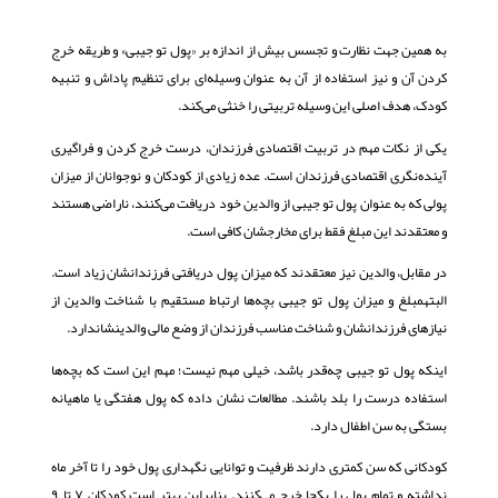
به همین جهت نظارت و تجسس بیش از اندازه بر «پول تو جیبی» و طریقه خرج
کردن آن و نیز استفاده از آن به عنوان وسیله‌ای برای تنظیم پاداش و تنبیه
کودک، هدف اصلی این وسیله تربیتی را خنثی می‌کند.
یکی از نکات مهم در تربیت اقتصادی فرزندان، درست خرج کردن و فراگیری
آینده‌نگری اقتصادی فرزندان است. عده زیادی از کودکان و نوجوانان از میزان
پولی که به عنوان پول تو جیبی از والدین خود دریافت می‌کنند، ناراضی هستند
و معتقدند این مبلغ فقط برای مخارجشان کافی است.
در مقابل، والدین نیز معتقدند که میزان پول دریافتی فرزندانشان زیاد است.
البتهمبلغ و میزان پول تو جیبی بچه‌ها ارتباط مستقیم با شناخت والدین از
نیازهای فرزندانشان و شناخت مناسب فرزندان از وضع مالی والدینشاندارد.
اینکه پول تو جیبی چه‌قدر باشد، خیلی مهم نیست؛ مهم این است که بچه‌ها
استفاده درست را بلد باشند. مطالعات نشان داده که پول هفتگی یا ماهیانه
بستگی به سن اطفال دارد.
کودکانی که سن کمتری دارند ظرفیت و توانایی نگهداری پول خود را تا آخر ماه
نداشته و تمام پول را یکجا خرج می‌کنند. بنابراین بهتر است کودکان ۷ تا ۹