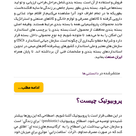
فروش و استفاده از آن است. بسته بندی شامل مراحل طراحی، ارزیابی، و تو لید
بسته‌ها می شود. بسته بندی بطور بسیار جامعی بر زندگی ما سایه افکنده‌است،
بطوریکه ما در تمام اطراف خود آنرا مشاهده می‌کنیم.از اقلام مواد غذایی و
دارویی گرفته تا کالاهای مصرفی و لوازم خانگی و کالاهای صنعتی و استراتژیک
مانند محصولات پتروشیمیایی همه با بسته بندی مرتبط هستند. وظیفه اصلی
بسته بندی محافظت از محصول است.بسته بندی با برچسب های استاندارد
این امکان را به ما می‌دهد تا متوجه شویم چه نوع محصولی داخل بسته قرار
دارد و شرایط حفظ و نگهداری آن چگونه است. سازمان جهانی استاندارد (ISO) و
سازمان های معتبر و ملی استاندارد کشورهای پیشرفته گام های مهمی در تدوین
استانداردهای بسته بندی و مشخصات فنی آن برداشته اند. تا پایان همراه
ایران صنعت
بمانید.
منتشرشده در
دانستنی ها
ادامه مطلب...
پروبیوتیک چیست؟
در این مطلب قرار است با پروبیوتیک آشنا شویم ، اصطلاحی که این روزها بیشتر
شنیده و توصیه می شود. اصطلاح پروبيوتيك (probiotic) "براي زندگي" است
و سازمان جهاني بهداشت، اين اصطلاح را به "ارگانيسم هاي زنده اي" اطلاق مي
كند كه در صورت مصرف مداوم ، اثرات "سلامت زايي" موثري براي ميزبان خود