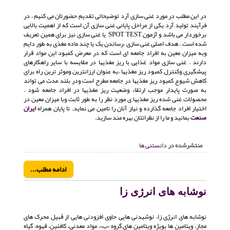
در این مطلب در مورد غنی سازی آرد توضیحاتی تقدیم حضورتان می کنیم ، در
فرآیند تولید آرد یکی از مراحل پایانی غنی سازی آن است که از اهمیت بالایی
برخوردار می باشد و آزمون SPOT TEST یا غنی سازی نیز برای همین تعریف
شده است . هدف اصلی غنی سازی ،رساندن یک یا چند ماده مغذی به طور دایم
وبه میزان معین به افراد جامعه ای است که در معرض کمبود این مواد قرار
دارند . غنی سازی مواد غذایی با ریز مغذیها در مقایسه با سایر راهکارهای
پیشگیری وکنترل کمبود ریز مغذیها ،به عنوان ارزانترین وموثر ترین راه برای
کاهش شیوع کمبود ریز مغذیها در جامعه مطرح است ودر بلند مدت می تواند
به صورت پایدار موجب ارتقاء وضعیت ریز مغذیها در افراد جامعه شود .
محصولات غنی شده ریز مغذیها ی مورد نظر را به طور ثابت وبا میزان معین در
اختیار افراد جامعه گذارده و نیاز آنان را تامین می نماید. تا پایان همراه
ایران
صنعت
بمانید و ما را از نظراتتان بهره مند سازید.
منتشرشده در
دانستنی ها
ادامه مطلب...
نوشابه های انرژی زا
نوشابه های انرژی زا، نوشیدنی هایی حاوی افزودنی هایی از قبیل محرک های
مجاز، ویتامین ها بویژه ویتامین های گروه «ب»، مواد معدنی، کافئین، قهوه، گیاه