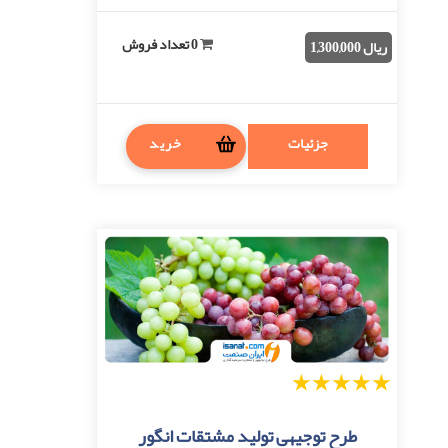
دانلود خواهد بود. فرمت فایل: docx(قا ...
0 تعداد فروش
ریال 1,300,000
جزئیات
خرید
1
2
3
4
5
طرح توجیهی تولید مشتقات انگور