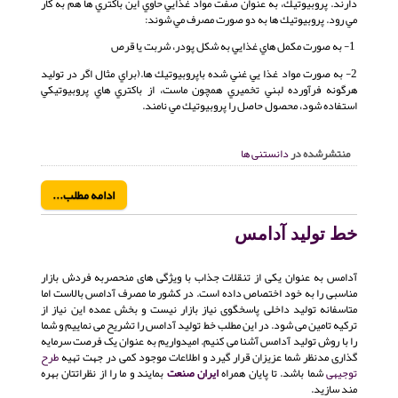
دارند. پروبيوتيك، به عنوان صفت مواد غذايي حاوي اين باكتري ها هم به كار
مي رود. پروبيوتيك ها به دو صورت مصرف مي شوند:
1- به صورت مكمل هاي غذايي به شكل پودر، شربت يا قرص
2- به صورت مواد غذا يي غني شده باپروبيوتيك ها.(براي مثال اگر در توليد
هرگونه فرآورده لبني تخميري همچون ماست، از باكتري هاي پروبيوتيكي
استفاده شود، محصول حاصل را پروبيوتيك مي نامند.
منتشرشده در
دانستنی ها
ادامه مطلب...
خط تولید آدامس
آدامس به عنوان یکی از تنقلات جذاب با ویژگی های منحصربه فردش بازار
مناسبی را به خود اختصاص داده است. در کشور ما مصرف آدامس بالاست اما
متاسفانه تولید داخلی پاسخگوی نیاز بازار نیست و بخش عمده این نیاز از
ترکیه تامین می شود. در این مطلب خط تولید آدامس را تشریح می نماییم و شما
را با روش تولید آدامس آشنا می کنیم. امیدواریم به عنوان یک فرصت سرمایه
گذاری مدنظر شما عزیزان قرار گیرد و اطلاعات موجود کمی در جهت تهیه
طرح
توجیهی
شما باشد. تا پایان همراه
ایران صنعت
بمایند و ما را از نظراتتان بهره
مند سازید.