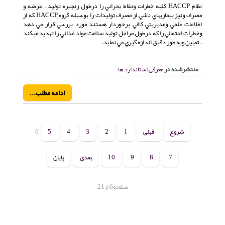
نظام HACCP كليه خطرات ونقاط بحراني را درطول زنجيره توليد ، عرضه و
مصرف ونيز بيماريهاي ناشي از مصرف توليدات را بوسيله گروه HACCP كه از
اطلاعات علمي ومديريتي كافي برخوردار هستند مورد بررسي قرار مي دهد
وخطرات احتمالي را كه درطول مراحل توليد سلامت مواد غذائي را تهديد ميكند
، تعيين وبه طور دقيق اندازه گيري مي نمايد.
منتشرشده در
معرفی استاندارد ها
ادامه مطلب...
شروع
قبلی
1
2
3
4
5
6
7
8
9
10
بعدی
پایان
صفحه6 از21