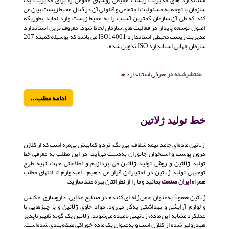
سازمان با توجه به مسئولیت اجتماعی و قانونی آن در قبال محیط زیست بیان می
کند که طی آن سازمان کمترین آسیب را به محیط زیست وارد نماید بطوریکه
اصول توسعه پایدار در فعالیت های سازمان لحاظ شود. معروف ترین استاندارد
مدیریت زیست محیطی استاندارد ISO14001 می باشد که بوسیله کمیته 207
سازمان جهانی استاندارد ISO تدوین شده .
منتشرشده در
معرفی استاندارد ها
ادامه مطلب...
خط تولید ژلاتین
ژلاتین ماده‌ای جامد نیمه شفاف، بی‌رنگ، ترد و کمابیش بی‌مزه است که از کلاژن
درون پوست و استخوان جانوران به‌دست می‌آید. در این مطلب به معرفی خط
تولید ژلاتین و روش تولید ژلاتین می پردازیم و اطلاعاتی جهت تهیه طرح
توجیهی تولید ژلاتین در اختیارتان قرار می دهیم ، امیدوارم تا انتهای مطلب
همراه
ایران صنعت
بمانید و ما را از نظراتتان بهره مند سازید.
ژلاتین معمولاً به‌عنوان عامل ژله ای کننده در صنایع غذایی، داروسازی، عکاسی
و لوازم آرایشی و بهداشتی به‌کار می‌رود. مواد حاوی ژلاتین و یا چیزهایی با
عملکرد مشابه این ماده، ژلاتینی نامیده می‌شوند. ژلاتین یک گونه تغییرناپذیر
هیدرولیز شده از کلاژن است و به‌عنوان یک ماده خوراکی طبقه‌بندی شده‌است.