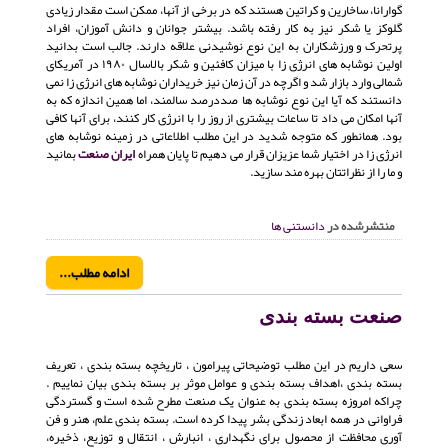
گوارانا، ساخارین و کراتین هستند که در برخی از آنها، ممکن است مقدار زیادی
گلوکز یا شکر نیز به کار رفته باشد. بیشتر جوانان و دانش آموزان، افراد
پرتحرک و ورزشکاران به این نوع نوشیدنی علاقه دارند. جالب است بدانید
اولین نوشابه های انرژی زا با میزان کافئین و شکر بالاسال ۱۹۸۰ در آمریکای
شمالی وارد بازار شد و اگرچه در آن زمان نیز خریداران نوشابه های انرژی زا نمی
دانستند که آیا این نوع نوشابه ها صددرصد سالمند، اما همین اندازه که به
آنها امکان می داد تا ساعات بیشتری از روز را با انرژی کار کنند، برای آنها کافی
بود. همانطور که متوجه شدید در این مطلب اطلاعاتی در زمینه نوشابه های
انرژی زا در اختیار شما عزیزان قرار می دهیم تا پایان همراه
ایران صنعت
بمانید
و ما را از نظراتتان بهره مند سازید.
منتشرشده در
دانستنی ها
ادامه مطلب...
صنعت بسته بندی
سعی داریم در این مطلب توضیحاتی پیرامون ، تاریخچه بسته بندی ، تعریف
بسته بندی ،اهداف بسته بندی و عوامل موثر بر بسته بندی بیان نماییم .
چراکه امروزه بسته بندی به عنوان یک صنعت مطرح شده است و گستردگی
فراوانی در همه ابعاد زندگی بشر پیدا کرده است. بسته بندی علم، هنر و فن
آوری محافظت از محصول برای نگهداری ، انبارش ، انتقال و توزیع، ذخیره،