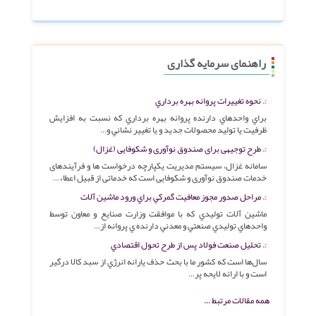
راهنمای سرمایه گذاری
نحوه تغييرات پروانه بهره برداري
براي واحدهاي دارنده پروانه بهره برداري كه نسبت به افزايش
ظرفيت يا توليد محصولات جديد و يا تغيير نشاني و…
طرح توجیهی برای صندوق نوآوری و شکوفایی (غزال)
سامانه غزال، سیستم مدیریت یکپارچه درخواست ها و فرآیندهای
خدمات صندوق نوآوری و شکوفایی است که خدماتی از قبیل اعطاء…
مراحل صدور مجوز معافيت گمركي براي ورود ماشين آلات
ماشين آلات توليدي كه با موافقت وزارت صنايع و معاون توسط
واحدهاي توليدي صنعتي و معدني دارنده ي پروانه از…
تحليل صنعت فولاد پس از طرح تحول اقتصادي
سال‌ها است كه كشور ما با بحث حذف يارانه‌ انرژي از سبد كالا درگير
است و با ارائه لايحه پر…
همه مقالات مرتبط ...