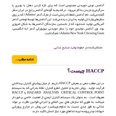
آدامس نوعی جویدنی مصنوعی است که برای تازه کردن دهان یا بوبَری یا
سرگرمی و مزیدن به کار می‌رود. در قدیم به گونه‌ای آدامس رایج در ایران سَقِّز
گفته می‌شد. نام آدامس تلفظ نادرستی است از مارک آدمز (Adams) که بر روی
سقزهای وارداتی اولیه به ایران دیده می‌شد. این آدامس‌ها توسط توماس آدامز
آمریکایی تولید شده‌بود که از نخستین سازندگان آدامس‌ها به شکل امروزی
بود. وی آدامس تولیدی خود را سقز جویدنی نیویورکی آدمز (به انگلیسی:
Adams New York Chewing Gum)‏ نام گذاشت.
منتشرشده در
خطوط تولید صنایع غذایی
ادامه مطلب...
HACCP چیست؟
در این مطلب سعی بر معرفی HACCP داریم . از ميان روشهاي كنترل بهداشتي
فرآيند توليد ، ‌روش تجزيه و تحليل خطرو كنترل نقاط بحراني كه به سيستم
HAZARD ANALYSIS CRITICAL CONTROL POINT يا HACCP
معروف است ، به عنوان يك سيستم كنترل ايمني از اهميت خاصي برخوردار
ميباشد به طوري كه سازمان هاي بين المللي و اجرائي قوانين نظارت بر مواد
غذائي به طور جدي نسبت به تداوم وپيشبرد اين روش در مزارع پرورشي
حيوانات ودرپروسه تهيه غذاهاي مورد نياز انسان تاكيد دارند